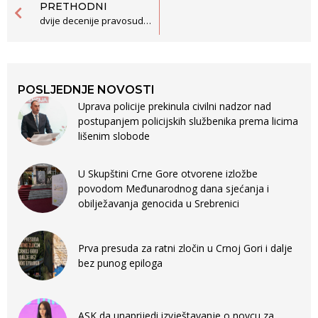
PRETHODNI
dvije decenije pravosudnih reformi u crnoj gori
POSLJEDNJE NOVOSTI
Uprava policije prekinula civilni nadzor nad
postupanjem policijskih službenika prema licima
lišenim slobode
U Skupštini Crne Gore otvorene izložbe
povodom Međunarodnog dana sjećanja i
obilježavanja genocida u Srebrenici
Prva presuda za ratni zločin u Crnoj Gori i dalje
bez punog epiloga
ASK da unaprijedi izvještavanje o novcu za