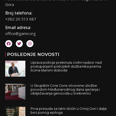
Gora
Broj telefona:
+382 20 513 687
Email adresa:
office@gamn.org
POSLEDNJE NOVOSTI
Uprava policije prekinula civilni nadzor nad
postupanjem policijskih službenika prema
licima lišenim slobode
U Skupštini Crne Gore otvorene izložbe
povodom Međunarodnog dana sjećanja i
obilježavanja genocida u Srebrenici
Prva presuda za ratni zločin u Crnoj Gori i dalje
bez punog epiloga