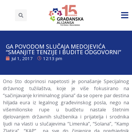
GA POVODOM SLUČAJA MEDOJEVIĆA
“SMANJITE TENZIJE I BUDITE ODGOVORNI”
Jul 1, 2017
12:13 pm
Ono što doprinosi napetosti je ponašanje Specijalnog
državnog tužilaštva, koje je više fokusirano na
“sačinjavanje kriminalnog plana” da se opere par destina
hiljada eura iz legalnog građevinskog posla, nego na
višemilionske rupe u budžetu nastale štetnim
djelovanjem državnih službenika i prijatelja i srodnika
ljudi na vlasti u slučajevima “Limenka”, “Solana”, “Kamp
Zlatica”, “KAP”… pa sve do činjenice da predsjednik