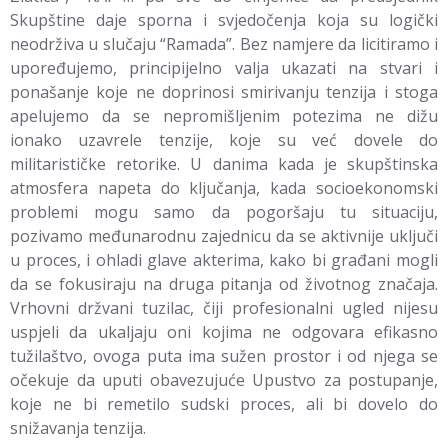
Skupštine daje sporna i svjedočenja koja su logički
neodrživa u slučaju “Ramada”. Bez namjere da licitiramo i
upoređujemo, principijelno valja ukazati na stvari i
ponašanje koje ne doprinosi smirivanju tenzija i stoga
apelujemo da se nepromišljenim potezima ne dižu
ionako uzavrele tenzije, koje su već dovele do
militarističke retorike. U danima kada je skupštinska
atmosfera napeta do ključanja, kada socioekonomski
problemi mogu samo da pogoršaju tu situaciju,
pozivamo međunarodnu zajednicu da se aktivnije uključi
u proces, i ohladi glave akterima, kako bi građani mogli
da se fokusiraju na druga pitanja od životnog značaja.
Vrhovni držvani tuzilac, čiji profesionalni ugled nijesu
uspjeli da ukaljaju oni kojima ne odgovara efikasno
tužilaštvo, ovoga puta ima sužen prostor i od njega se
očekuje da uputi obavezujuće Upustvo za postupanje,
koje ne bi remetilo sudski proces, ali bi dovelo do
snižavanja tenzija.