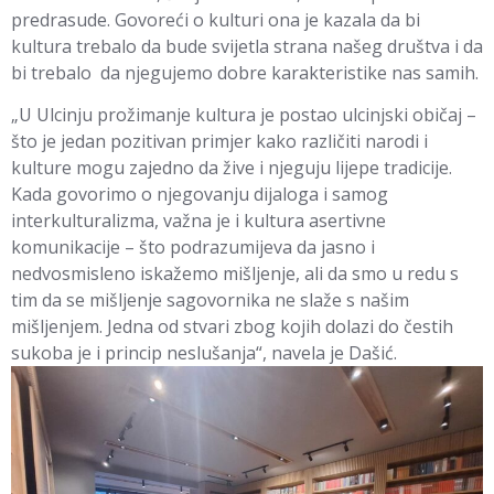
predrasude. Govoreći o kulturi ona je kazala da bi
kultura trebalo da bude svijetla strana našeg društva i da
bi trebalo da njegujemo dobre karakteristike nas samih.
„U Ulcinju prožimanje kultura je postao ulcinjski običaj –
što je jedan pozitivan primjer kako različiti narodi i
kulture mogu zajedno da žive i njeguju lijepe tradicije.
Kada govorimo o njegovanju dijaloga i samog
interkulturalizma, važna je i kultura asertivne
komunikacije – što podrazumijeva da jasno i
nedvosmisleno iskažemo mišljenje, ali da smo u redu s
tim da se mišljenje sagovornika ne slaže s našim
mišljenjem. Jedna od stvari zbog kojih dolazi do čestih
sukoba je i princip neslušanja“, navela je Dašić.