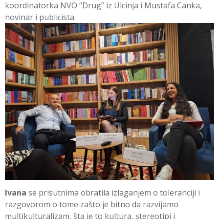
koordinatorka NVO “Drug” iz Ulcinja i Mustafa Canka,
novinar i publicista.
Ivana
se prisutnima obratila izlaganjem o toleranciji i
razgovorom o tome zašto je bitno da razvijamo
multikulturalizam, šta je to kultura, stereotipi i