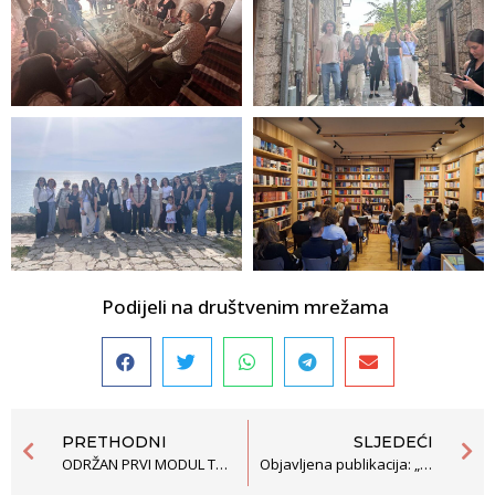
Podijeli na društvenim mrežama
PRETHODNI
SLJEDEĆI
ODRŽAN PRVI MODUL TRENINGA ZA LOKALNE ODBORNICE
Objavljena publikacija: „18 godina nezavisnosti – pogled naprijed. Putokaz ka EU napretku“