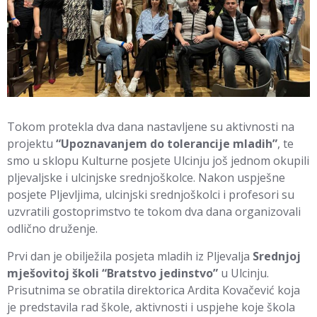
Tokom protekla dva dana nastavljene su aktivnosti na
projektu
“Upoznavanjem do tolerancije mladih”
, te
smo u sklopu Kulturne posjete Ulcinju još jednom okupili
pljevaljske i ulcinjske srednjoškolce. Nakon uspješne
posjete Pljevljima, ulcinjski srednjoškolci i profesori su
uzvratili gostoprimstvo te tokom dva dana organizovali
odlično druženje.
Prvi dan je obilježila posjeta mladih iz Pljevalja
Srednjoj
mješovitoj školi “Bratstvo jedinstvo”
u Ulcinju.
Prisutnima se obratila direktorica Ardita Kovačević koja
je predstavila rad škole, aktivnosti i uspjehe koje škola