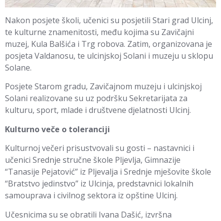
Nakon posjete školi, učenici su posjetili Stari grad Ulcinj,
te kulturne znamenitosti, među kojima su Zavičajni
muzej, Kula Balšića i Trg robova. Zatim, organizovana je
posjeta Valdanosu, te ulcinjskoj Solani i muzeju u sklopu
Solane.
Posjete Starom gradu, Zavičajnom muzeju i ulcinjskoj
Solani realizovane su uz podršku Sekretarijata za
kulturu, sport, mlade i društvene djelatnosti Ulcinj.
Kulturno veče o toleranciji
Kulturnoj večeri prisustvovali su gosti – nastavnici i
učenici Srednje stručne škole Pljevlja, Gimnazije
“Tanasije Pejatović” iz Pljevalja i Srednje mješovite škole
“Bratstvo jedinstvo” iz Ulcinja, predstavnici lokalnih
samouprava i civilnog sektora iz opštine Ulcinj.
Učesnicima su se obratili Ivana Dašić, izvršna