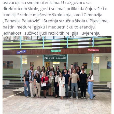
ostvaruje sa svojim učenicima. U razgovoru sa
direktoricom škole, gosti su imali priliku da čuju više i o
tradiciji Srednje mješovite škole koja, kao i Gimnazija
„Tanasije Pejatović“ i Srednja stručna škola u Pljevljima,
baštini međureligijsku i međuetničku toleranciju,
jednakost i suživot ljudi različitih religija i uvjerenja.