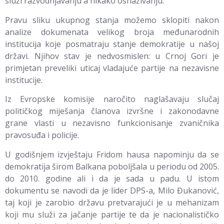
služi razvodnjavanju a nikako osnaživanju.
Pravu sliku ukupnog stanja možemo sklopiti nakon
analize dokumenata velikog broja međunarodnih
institucija koje posmatraju stanje demokratije u našoj
državi. Njihov stav je nedvosmislen: u Crnoj Gori je
primjetan preveliki uticaj vladajuće partije na nezavisne
institucije.
Iz Evropske komisije naročito naglašavaju slučaj
političkog miješanja članova izvršne i zakonodavne
grane vlasti u nezavisno funkcionisanje zvaničnika
pravosuđa i policije.
U godišnjem izvještaju Fridom hausa napominju da se
demokratija širom Balkana poboljšala u periodu od 2005.
do 2010. godine ali i da je sada u padu. U istom
dokumentu se navodi da je lider DPS-a, Milo Đukanović,
taj koji je zarobio državu pretvarajući je u mehanizam
koji mu služi za jačanje partije te da je nacionalističko