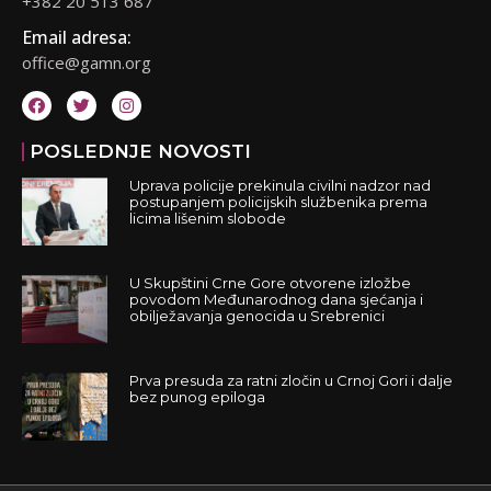
+382 20 513 687
Email adresa:
office@gamn.org
POSLEDNJE NOVOSTI
Uprava policije prekinula civilni nadzor nad
postupanjem policijskih službenika prema
licima lišenim slobode
U Skupštini Crne Gore otvorene izložbe
povodom Međunarodnog dana sjećanja i
obilježavanja genocida u Srebrenici
Prva presuda za ratni zločin u Crnoj Gori i dalje
bez punog epiloga