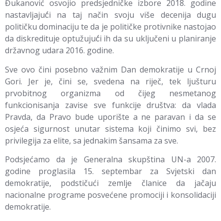
Đukanović osvojio predsjedničke izbore 2018. godine
nastavljajuć́i na taj način svoju više decenija dugu
političku dominaciju te da je političke protivnike nastojao
da diskredituje optužujuć́i ih da su uključeni u planiranje
državnog udara 2016. godine.
Sve ovo čini posebno važnim Dan demokratije u Crnoj
Gori. Jer je, čini se, svedena na riječ, tek ljušturu
prvobitnog organizma od čijeg nesmetanog
funkcionisanja zavise sve funkcije društva: da vlada
Pravda, da Pravo bude uporište a ne paravan i da se
osjeća sigurnost unutar sistema koji činimo svi, bez
privilegija za elite, sa jednakim šansama za sve.
Podsjećamo da je Generalna skupština UN-a 2007.
godine proglasila 15. septembar za Svjetski dan
demokratije, podstičući zemlje članice da jačaju
nacionalne programe posvećene promociji i konsolidaciji
demokratije.