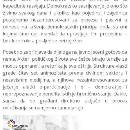
kapacitete razvijaju. Demokratsko sazrijevanje je ono što
živimo svakog dana i ukoliko kao pojedinci i zajednica
postanemo nezainteresovani za procese i pasivni u
odnosu na kršenja demokratskih principa onda su oni
kojima smo dali mandat da upravljaju tim procesima –
bez kontrole a posljedice neizbježne.
Posebno zabrinjava da dijaloga na javnoj sceni gotovo da
nema. Akteri političkog života sve češće biraju tenzije za
modus operandi, a retorika je sve oštrija. Strukture vlasti
grade čitav set animoziteta prema civilnom sektoru i
nezavisnim medijima, a njihova nezainteresovanost za
jačanje alatki e-participacije i e – demokratije i
neprepoznavanje benefita istih je hronično stanje. Dakle,
šansa da se građani direktno uključe u proces
odlučivanja se namjerno zanemaruje.