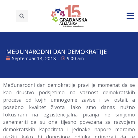
MEĐUNARODNI DAN DEMOKRATIJE
Septembar 14, 2018
9:00 am
Međunarodni dan demokratije pravi je momenat da se
kao društvo podsjetimo na važnost demokratskih
procesa od kojih umnogome zavise i svi ostali, a
posebno kvalitet života. Iako smo danas nužno
fokusirani na egzistencijalna pitanja ne smijemo
zanemariti da su ona tijesno povezana sa razvojem
demokratskih kapaciteta i jednake napore moramo
uložiti kako bi donosioce odluka primorali da te