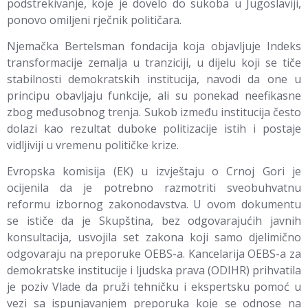
podstrekivanje, koje je dovelo do sukoba u Jugoslaviji,
ponovo omiljeni rječnik političara.
Njemačka Bertelsman fondacija koja objavljuje Indeks
transformacije zemalja u tranziciji, u dijelu koji se tiče
stabilnosti demokratskih institucija, navodi da one u
principu obavljaju funkcije, ali su ponekad neefikasne
zbog međusobnog trenja. Sukob između institucija često
dolazi kao rezultat duboke politizacije istih i postaje
vidljiviji u vremenu političke krize.
Evropska komisija (EK) u izvještaju o Crnoj Gori je
ocijenila da je potrebno razmotriti sveobuhvatnu
reformu izbornog zakonodavstva. U ovom dokumentu
se ističe da je Skupština, bez odgovarajućih javnih
konsultacija, usvojila set zakona koji samo djelimično
odgovaraju na preporuke OEBS-a. Kancelarija OEBS-a za
demokratske institucije i ljudska prava (ODIHR) prihvatila
je poziv Vlade da pruži tehničku i ekspertsku pomoć u
vezi sa ispunjavanjem preporuka koje se odnose na