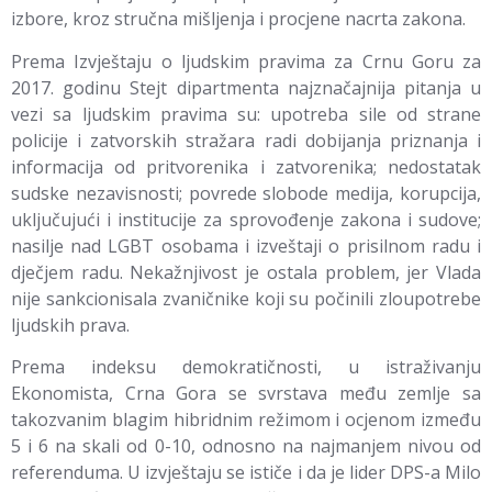
izbore, kroz stručna mišljenja i procjene nacrta zakona.
Prema Izvještaju o ljudskim pravima za Crnu Goru za
2017. godinu Stejt dipartmenta najznačajnija pitanja u
vezi sa ljudskim pravima su: upotreba sile od strane
policije i zatvorskih stražara radi dobijanja priznanja i
informacija od pritvorenika i zatvorenika; nedostatak
sudske nezavisnosti; povrede slobode medija, korupcija,
uključujući i institucije za sprovođenje zakona i sudove;
nasilje nad LGBT osobama i izveštaji o prisilnom radu i
dječjem radu. Nekažnjivost je ostala problem, jer Vlada
nije sankcionisala zvaničnike koji su počinili zloupotrebe
ljudskih prava.
Prema indeksu demokratičnosti, u istraživanju
Ekonomista, Crna Gora se svrstava među zemlje sa
takozvanim blagim hibridnim režimom i ocjenom između
5 i 6 na skali od 0-10, odnosno na najmanjem nivou od
referenduma. U izvještaju se ističe i da je lider DPS-a Milo