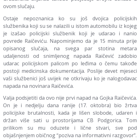
ovom slučaju.
Ostaje nepoznanica ko su još dvojica policijskih
službenika koji su se nalazili u istom automobilu iz kojeg
je izašao policijski službenik koji je udarao i nanio
povrede Raičeviću. Napominjemo da je 15 minuta prije
opisanog slučaja, na svega par stotina metara
udaljenosti od snimljenog napada Raičević zadobio
udarac policijskom palicom po leđima o čemu takođe
postoji medicinska dokumentacija. Poslije devet mjeseci
vaši službenici još uvijek ne otkrivaju ko je nalogodavac
napada na novinara Raičevića.
Valja podsjetiti da ovo nije prvi napad na Gojka Raičevića.
On je i nedjelju dana ranije (17. oktobra) bio žrtva
policijske brutalnosti, kada je lišen slobode, udaren i
držan više sati u prostorijama CB Podgorica. Tom
prilikom su mu oduzete i lične stvari, sve pod
objašnjenjem običnog “poziva na informativni razgovor”.