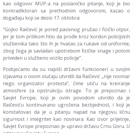
kao odgovor MUP-a na poslaničko pitanje, koji je bio
kontradiktoran sa prethodnim odgovorom, kazao o
događaju koji se desio 17. oktobra:
“Gojko Raičević je pored pasivnog pružao i fizički otpor,
jer je tom prilikom htio da prođe kroz kordon policijskih
službenika tako što ih je hvatao za rukave od uniforme,
zbog čega je savladan upotrebom fizičke snage i potom
priveden u službeno vozilo policije”.
Podsjećamo da su najviši državni funkcioneri u svojim
izjavama o ovom slučaju utvrdili da Raičević „nije novinar
nego organizator protesta”, čime utiču na kreiranje
atmosfere za opstrukciju istrage. To je prepoznao i
Savjet Evrope, koji je ovim povodom utvrdio dа je
Rаičeviću kontinuirano ugrožena bezbjednost, i koji je
konstatovao dа je u pitаnju nаpаd nа njegovu ličnu
sigurnost i integritet kаo novinаrа. Kаo izvor prijetnje,
Sаvjet Evrope prepoznаo je upravo državu Crnu Goru. U