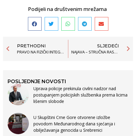
Podijeli na društvenim mrežama
PRETHODNI
SLJEDEĆI
PRAVO NA FIZIČKI INTEGRITET I LJUDSKO DOSTOJANSTVO: OKTOBARSKI PROTESTI I PRIMJENA POLICIJSKIH OVLAŠĆENJA
NAJAVA – STRUČNA RASPRAVA NA TEMU ”USTAVNA ŽALBA U PRAKSI USTAVNOG SUDA CRNE GORE”
POSLJEDNJE NOVOSTI
Uprava policije prekinula civilni nadzor nad
postupanjem policijskih službenika prema licima
lišenim slobode
U Skupštini Crne Gore otvorene izložbe
povodom Međunarodnog dana sjećanja i
obilježavanja genocida u Srebrenici