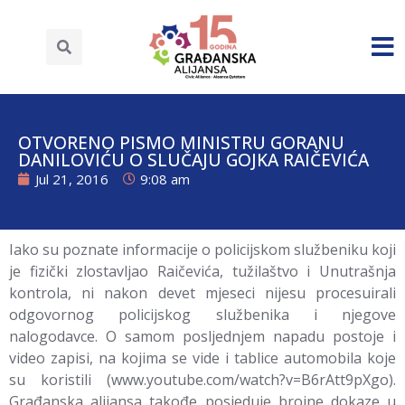
OTVORENO PISMO MINISTRU GORANU
DANILOVIĆU O SLUČAJU GOJKA RAIČEVIĆA
Jul 21, 2016
9:08 am
Iako su poznate informacije o policijskom službeniku koji
je fizički zlostavljao Raičevića, tužilaštvo i Unutrašnja
kontrola, ni nakon devet mjeseci nijesu procesuirali
odgovornog policijskog službenika i njegove
nalogodavce. O samom posljednjem napadu postoje i
video zapisi, na kojima se vide i tablice automobila koje
su koristili (www.youtube.com/watch?v=B6rAtt9pXgo).
Građanska alijansa takođe posjeduje brojne dokaze u