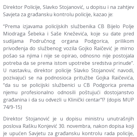
Direktor Policije, Slavko Stojanović, u dopisu i na zahtjev
Savjeta za građansku kontrolu policije, kazao je:
“Prema izjavama policijskih službenika CB Bijelo Polje
Miodraga Šebeka i Saše Kneževića, koje su date pred
sudijama Područnog organa Podgorica, prilikom
privođenja do službenog vozila Gojko Raičević je mirno
pošao sa njima i nije se opirao, odnosno nije postojala
potreba da se prema istom upotrebe sredstva prinude”.
U nastavku, direktor policije Slavko Stojanović navodi,
pozivajući se na podnosioca pritužbe Gojka Raičevića,
“da su se policijski službenici u CB Podgorica prema
njemu profesionalno odnosili poštujući dostojanstvo
građanina i da su odvezli u Klinički centar”!? (dopis MUP
74/9-15)
Direktor Stojanović je u dopisu ministru unutrašnjih
poslova Rašku Konjević 30. novembra, nakon dopisa koji
je upućen Savjetu za građansku kontrolu rada policije,