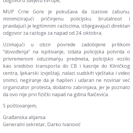
odgovoru Savjetu Evrope,
MUP Crne Gore je pokušava da izazove zabunu,
minimizirajući pričinjenu policijsku brutalnost i
pravdajući je legitimnim razlozima, izbjegavajući direktan
odgovor za razloge za napad od 24. oktobra.
Uzimajući u obzir povrede zadobijene prilikom
“dovođenja” na ispitivanje, izdata policijska potvrda o
privremenom oduzimanju predmeta, policijsko vozilo
kao sredstvo transporta do CB i kasnije do Kliničkog
centra, ljekarski izvještaji, nalazi sudskih vještaka i video
snimci, negiranje da je hapšen i udaran ne novinar već
organizator protesta, dodatno zabrinjava, jer je poznato
da ovo nije prvi fizički napad na gdina Raičevića.
S poštovanjem,
Građanska alijansa
Generalni sekretar, Darko Ivanović