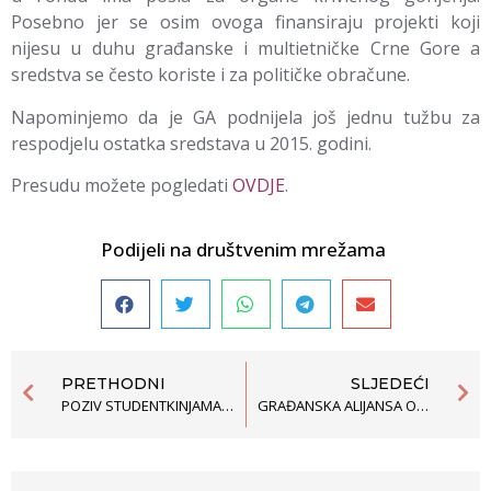
Posebno jer se osim ovoga finansiraju projekti koji
nijesu u duhu građanske i multietničke Crne Gore a
sredstva se često koriste i za političke obračune.
Napominjemo da je GA podnijela još jednu tužbu za
respodjelu ostatka sredstava u 2015. godini.
Presudu možete pogledati
OVDJE
.
Podijeli na društvenim mrežama
PRETHODNI
SLJEDEĆI
POZIV STUDENTKINJAMA GLUME ZA JAVNO ČITANJE DRAME „ŠEST OSOBA U JEDNINI“
GRAĐANSKA ALIJANSA OBJAVILA GODIŠNJI IZVJEŠTAJ ZA 2015. GODINU