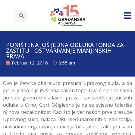
PONIŠTENA JOŠ JEDNA ODLUKA FONDA ZA
ZAŠTITU I OSTVARIVANJE MANJINSKIH
PRAVA
Februar 12, 2016
8:55 am
Ovo je četvrta obarajuća presuda Upravnog suda, a da
još ni jedna nije izvšrena nakon toga. Ova činjenica sama
po sebi govori o vladavini prava i sprovođenju sudskih
odluka u Crnoj Gori. Očigledno je da se svjesno toleriše
njihova nezakonitost. Kao što je već nakon prve presude
Upravnog suda, nalaza DRI, međunarodnih organizacija,
nevladinih organizacija i medija bilo jasno, tako je i sada
u Fondu ima posla za organe krivičnog gonjenja.