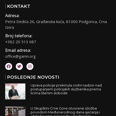
KONTAKT
Adresa:
Petra Dedića 26, Građanska kuća, 81000 Podgorica, Crna
Gora
Broj telefona:
+382 20 513 687
Email adresa:
office@gamn.org
POSLEDNJE NOVOSTI
Uprava policije prekinula civilni nadzor nad
postupanjem policijskih službenika prema
licima lišenim slobode
U Skupštini Crne Gore otvorene izložbe
povodom Međunarodnog dana sjećanja i
obilježavanja genocida u Srebrenici