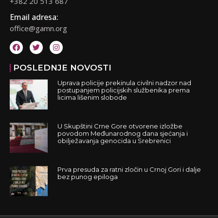
+382 20 513 687
Email adresa:
office@gamn.org
POSLEDNJE NOVOSTI
Uprava policije prekinula civilni nadzor nad
postupanjem policijskih službenika prema
licima lišenim slobode
U Skupštini Crne Gore otvorene izložbe
povodom Međunarodnog dana sjećanja i
obilježavanja genocida u Srebrenici
Prva presuda za ratni zločin u Crnoj Gori i dalje
bez punog epiloga