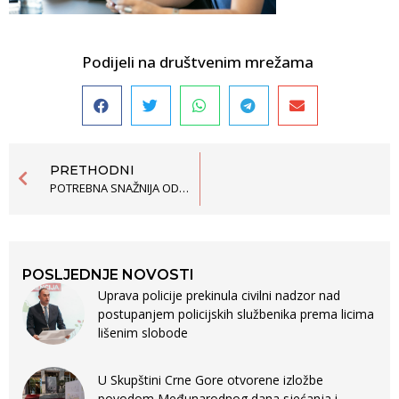
Podijeli na društvenim mrežama
PRETHODNI
POTREBNA SNAŽNIJA ODLUČNOST ZA BORBU PROTIV TORTURE
POSLJEDNJE NOVOSTI
Uprava policije prekinula civilni nadzor nad
postupanjem policijskih službenika prema licima
lišenim slobode
U Skupštini Crne Gore otvorene izložbe
povodom Međunarodnog dana sjećanja i