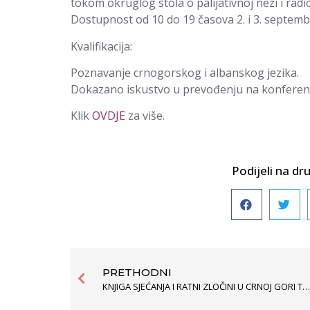
tokom okruglog stola o palijativnoj nezi i radi
Dostupnost od 10 do 19 časova 2. i 3. septemb
Kvalifikacija:
Poznavanje crnogorskog i albanskog jezika.
Dokazano iskustvo u prevođenju na konferen
Klik
OVDJE
za više.
Podijeli na 
PRETHODNI
KNJIGA SJEĆANJA I RATNI ZLOČINI U CRNOJ GORI TOKOM ’90-IH GODINA