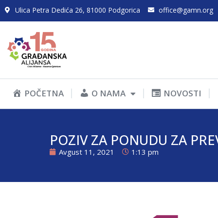
Ulica Petra Dedića 26, 81000 Podgorica
office@gamn.org
POČETNA
O NAMA
NOVOSTI
POZIV ZA PONUDU ZA PRE
Avgust 11, 2021
1:13 pm