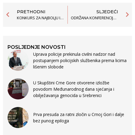
PRETHODNI
SLJEDEĆI
KONKURS ZA NAJBOLJU ISTRAŽIVAČKU PRIČU U OBLASTI ZAPOŠLJAVANJA ROMA I EGIPĆANA
ODRŽANA KONFERENCIJA “IZAZOVI CRNE GORE U PREGOVARAČKIM POGLAVLJIMA 23 I 24”
POSLJEDNJE NOVOSTI
Uprava policije prekinula civilni nadzor nad
postupanjem policijskih službenika prema licima
lišenim slobode
U Skupštini Crne Gore otvorene izložbe
povodom Međunarodnog dana sjećanja i
obilježavanja genocida u Srebrenici
Prva presuda za ratni zločin u Crnoj Gori i dalje
bez punog epiloga