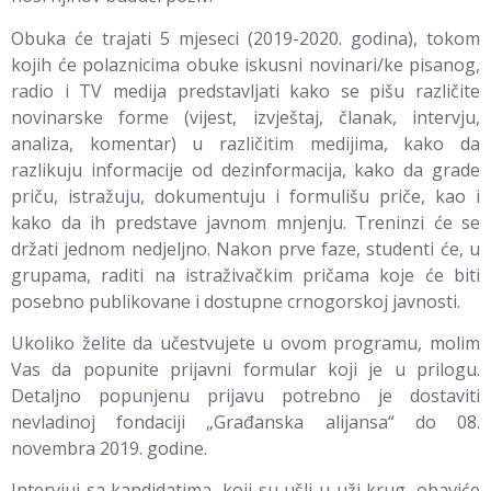
Obuka će trajati 5 mjeseci (2019-2020. godina), tokom
kojih će polaznicima obuke iskusni novinari/ke pisanog,
radio i TV medija predstavljati kako se pišu različite
novinarske forme (vijest, izvještaj, članak, intervju,
analiza, komentar) u različitim medijima, kako da
razlikuju informacije od dezinformacija, kako da grade
priču, istražuju, dokumentuju i formulišu priče, kao i
kako da ih predstave javnom mnjenju. Treninzi će se
držati jednom nedjeljno. Nakon prve faze, studenti će, u
grupama, raditi na istraživačkim pričama koje će biti
posebno publikovane i dostupne crnogorskoj javnosti.
Ukoliko želite da učestvujete u ovom programu, molim
Vas da popunite prijavni formular koji je u prilogu.
Detaljno popunjenu prijavu potrebno je dostaviti
nevladinoj fondaciji „Građanska alijansa“ do 08.
novembra 2019. godine.
Intervjui sa kandidatima, koji su ušli u uži krug, obaviće