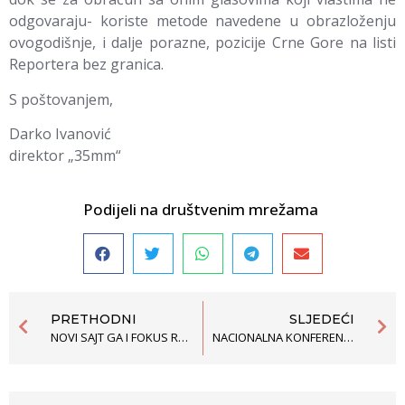
odgovaraju- koriste metode navedene u obrazloženju
ovogodišnje, i dalje porazne, pozicije Crne Gore na listi
Reportera bez granica.
S poštovanjem,
Darko Ivanović
direktor „35mm“
Podijeli na društvenim mrežama
PRETHODNI
SLJEDEĆI
NOVI SAJT GA I FOKUS RADA NA POGLAVLJIMA 23 I 24
NACIONALNA KONFERENCIJA NA TEMU “ NEKAŽNJIVOST SA ASPEKTA PRAKSE EVROPSKOG SUDA ZA LJUDSKA PRAVA“