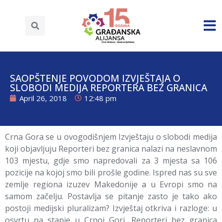
SAOPŠTENJE POVODOM IZVJEŠTAJA O
SLOBODI MEDIJA REPORTERA BEZ GRANICA
April 26, 2018
12:48 pm
Crna Gora se u ovogodišnjem Izvještaju o slobodi medija
koji objavljuju Reporteri bez granica nalazi na neslavnom
103 mjestu, gdje smo napredovali za 3 mjesta sa 106
pozicije na kojoj smo bili prošle godine.
Ispred nas su sve
zemlje regiona izuzev Makedonije a u Evropi smo na
samom začelju. Postavlja se pitanje zasto je tako ako
postoji medijski pluralizam? Izvještaj otkriva i razloge: u
osvrtu na stanje u Crnoj Gori, Reporteri bez granica