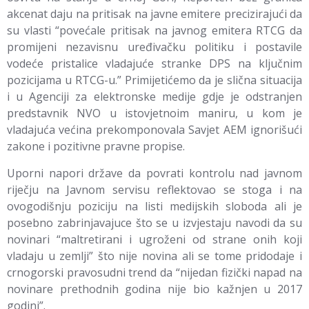
akcenat daju na pritisak na javne emitere precizirajući da
su vlasti “povećale pritisak na javnog emitera RTCG da
promijeni nezavisnu uređivačku politiku i postavile
vodeće pristalice vladajuće stranke DPS na ključnim
pozicijama u RTCG-u.” Primijetićemo da je slična situacija
i u Agenciji za elektronske medije gdje je odstranjen
predstavnik NVO u istovjetnoim maniru, u kom je
vladajuća većina prekomponovala Savjet AEM ignorišući
zakone i pozitivne pravne propise.
Uporni napori države da povrati kontrolu nad javnom
riječju na Javnom servisu reflektovao se stoga i na
ovogodišnju poziciju na listi medijskih sloboda ali je
posebno zabrinjavajuce što se u izvjestaju navodi da su
novinari “maltretirani i ugroženi od strane onih koji
vladaju u zemlji” što nije novina ali se tome pridodaje i
crnogorski pravosudni trend da “nijedan fizički napad na
novinare prethodnih godina nije bio kažnjen u 2017
godini”.