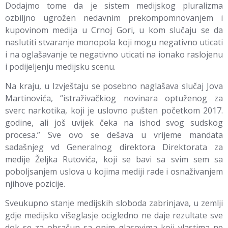
Dodajmo tome da je sistem medijskog pluralizma
ozbiljno ugrožen nedavnim prekompomnovanjem i
kupovinom medija u Crnoj Gori, u kom slučaju se da
naslutiti stvaranje monopola koji mogu negativno uticati
i na oglašavanje te negativno uticati na ionako raslojenu
i podijeljenju medijsku scenu.
Na kraju, u Izvještaju se posebno naglašava slučaj Jova
Martinovića, “istraživačkiog novinara optuženog za
sverc narkotika, koji je uslovno pušten početkom 2017.
godine, ali još uvijek čeka na ishod svog sudskog
procesa.” Sve ovo se dešava u vrijeme mandata
sadašnjeg vd Generalnog direktora Direktorata za
medije Željka Rutovića, koji se bavi sa svim sem sa
poboljsanjem uslova u kojima mediji rade i osnaživanjem
njihove pozicije.
Sveukupno stanje medijskih sloboda zabrinjava, u zemlji
gdje medijsko višeglasje ocigledno ne daje rezultate sve
dok se za obračun sa onim glasovima koji vlastima ne