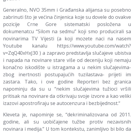
Generalno, NVO 35mm i Građanska alijansa su posebno
zabrinuti što je većina činjenica koje su dovele do ovakve
pozicije Crne Gore sistematski posložena u
dokumenatcu “Silom na sedmu” koji smo producirali sa
novinarima TV Vijesti (a koji mozete naci na nasem
Youtube kanalu https://www.youtube.com/watch?
v=ZqQ40xHxJ30 ) a zapravo predstavlja slučajeve ubistva
i napada na novinare stare više od deceniju koji nemaju
konačno iskodište u istragama a u nekim slučajevima-
zbog inertnosti postupajućih tuzilastava- prijeti im
zastara. Tako, i ove godine Reporteri bez granica
napominju da su u “nekim slučajevima tužioci vršili
pritisak na novinare da otkrivaju svoje izvore a kao veliki
izazovi apostrofiraju se autocenzura i bezbijednost.“
Kleveta je, napominje se, “dekriminalizovana od 2011.
godine, ali su uobičajene tužbe protiv nezavisnih
novinara i medija.” U tom kontekstu, zanimljivo bi bilo da