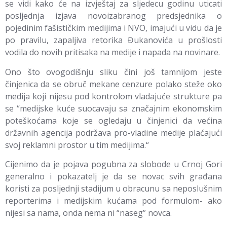
se vidi kako će na izvještaj za sljedecu godinu uticati
posljednja izjava novoizabranog predsjednika o
pojedinim fašističkim medijima i NVO, imajući u vidu da je
po pravilu, zapaljiva retorika Đukanovića u prošlosti
vodila do novih pritisaka na medije i napada na novinare.
Ono što ovogodišnju sliku čini još tamnijom jeste
činjenica da se obruč mekane cenzure polako steže oko
medija koji nijesu pod kontrolom vladajuće strukture pa
se “medijske kuće suocavaju sa značajnim ekonomskim
poteškoćama koje se ogledaju u činjenici da većina
državnih agencija podržava pro-vladine medije plaćajući
svoj reklamni prostor u tim medijima.“
Cijenimo da je pojava pogubna za slobode u Crnoj Gori
generalno i pokazatelj je da se novac svih građana
koristi za posljednji stadijum u obracunu sa neposlušnim
reporterima i medijskim kućama pod formulom- ako
nijesi sa nama, onda nema ni “naseg” novca.