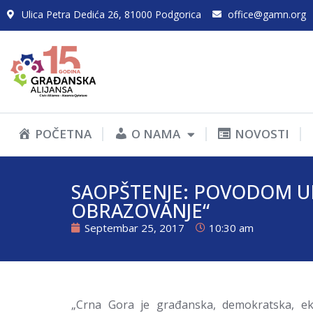
Ulica Petra Dedića 26, 81000 Podgorica
office@gamn.org
POČETNA
O NAMA
NOVOSTI
SAOPŠTENJE: POVODOM U
OBRAZOVANJE“
Septembar 25, 2017
10:30 am
„Crna Gora je građanska, demokratska, ek