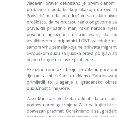
vladavini prava” definisano je prvim članom
probleme i podatke koji ukazuju da ovo što
Podsjetićemo da smo društvo sa niskim nivoo
prošlošću, da ne procesuiramo odgovorne za t
prava, da pripadnici manjinskih naroda nijes
posebno ugroženi i diskriminisani, da i
invaliditetom i pripadnici LGBT zajednice d
samom vrhu zemalja koja ne prihvata migrante
Evropskom sudu za ljudska prava po glavi sta
imamo brojne ekološke probleme…
Aktuelni trenutak i brojni problemi, gore op
djecom, a mi tu šansu ukidamo. Zabrinjava gr
primijetili to. Ulaganje u građansko obraz
budućnost Crne Gore.
Zato Ministarstvo treba odmah da preispit
podnesu predlog izmjena Zakona kojim bi se
obavezan predmet. Odreknemo li se „građan