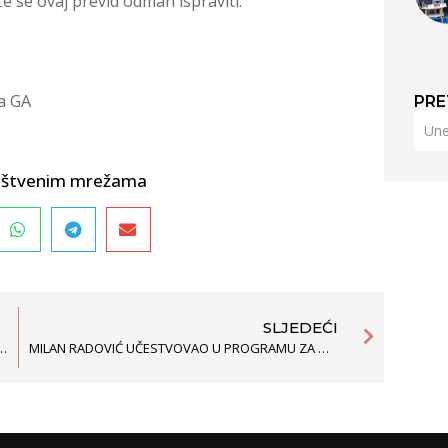
 se ovaj previd odmah ispraviti.
a GA
PRE
društvenim mrežama
SLJEDEĆI
DA ZA LJUDSKA PRAVA IZ STRAZBURA U SLUČAJU „MIS PAT“
MILAN RADOVIĆ UČESTVOVAO U PROGRAMU ZA MEĐUNARODNE POSJETIOCE U USA