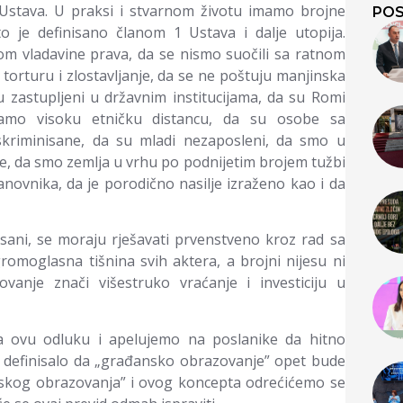
 Ustava. U praksi i stvarnom životu imamo brojne
POS
 je definisano članom 1 Ustava i dalje utopija.
m vladavine prava, da se nismo suočili sa ratnom
orturu i zlostavljanje, da se ne poštuju manjinska
u zastupljeni u državnim institucijama, da su Romi
mamo visoku etničku distancu, da su osobe sa
iskriminisane, da su mladi nezaposleni, da smo u
, da smo zemlja u vrhu po podnijetim brojem tužbi
novnika, da je porodično nasilje izraženo kao i da
isani, se moraju rješavati prvenstveno kroz rad sa
omoglasna tišnina svih aktera, a brojni nijesu ni
ovanje znači višestruko vraćanje i investiciju u
a ovu odluku i apelujemo na poslanike da hitno
 definisalo da „građansko obrazovanje” opet bude
skog obrazovanja” i ovog koncepta odrećićemo se