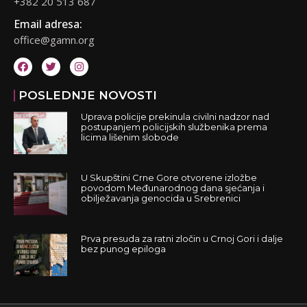
+382 20 513 687
Email adresa:
office@gamn.org
POSLEDNJE NOVOSTI
Uprava policije prekinula civilni nadzor nad
postupanjem policijskih službenika prema
licima lišenim slobode
U Skupštini Crne Gore otvorene izložbe
povodom Međunarodnog dana sjećanja i
obilježavanja genocida u Srebrenici
Prva presuda za ratni zločin u Crnoj Gori i dalje
bez punog epiloga