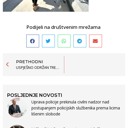
Podijeli na društvenim mrežama
PRETHODNI
USPJEŠNO ODRŽAN TRENING O PRAĆENJU, IZVJEŠTAVANJU I PROMOVISANJU LJUDSKIH PRAVA U CRNOJ GORI
POSLJEDNJE NOVOSTI
Uprava policije prekinula civilni nadzor nad
postupanjem policijskih službenika prema licima
lišenim slobode