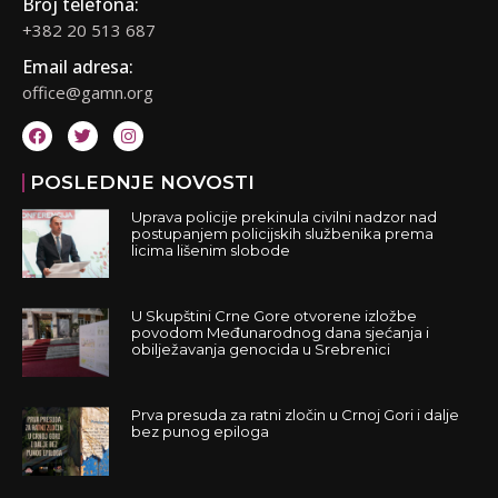
Broj telefona:
+382 20 513 687
Email adresa:
office@gamn.org
POSLEDNJE NOVOSTI
Uprava policije prekinula civilni nadzor nad
postupanjem policijskih službenika prema
licima lišenim slobode
U Skupštini Crne Gore otvorene izložbe
povodom Međunarodnog dana sjećanja i
obilježavanja genocida u Srebrenici
Prva presuda za ratni zločin u Crnoj Gori i dalje
bez punog epiloga