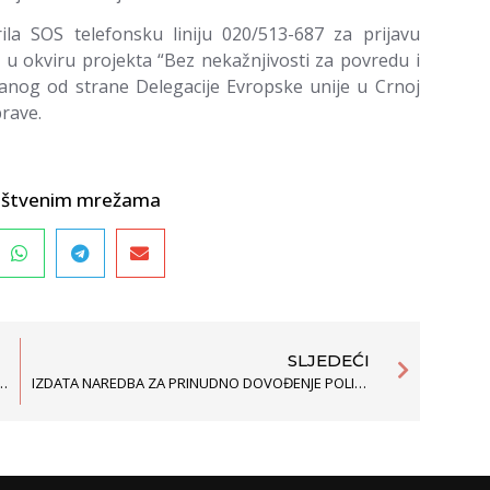
la SOS telefonsku liniju 020/513-687 za prijavu
 u okviru projekta “Bez nekažnjivosti za povredu i
iranog od strane Delegacije Evropske unije u Crnoj
prave.
društvenim mrežama
SLJEDEĆI
NIVANJE ŽENSKOG KLUBA U SKUPŠTINI GLAVNOG GRADA PODGORICE
IZDATA NAREDBA ZA PRINUDNO DOVOĐENJE POLICIJSKOG SLUŽBENIKA JOVANA PEKOVIĆA