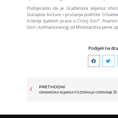
Podsjećamo da je Građanska alijansa otvori
slučajeva torture i pružanja podrške žrtvama
kršenje ljudskih prava u Crnoj Gori”, finans
Gori i kofinansiranog od Ministarstva javne u
Podijeli na 
PRETHODNI
GRAĐANSKA ALIJANSA POZDRAVLJA OS