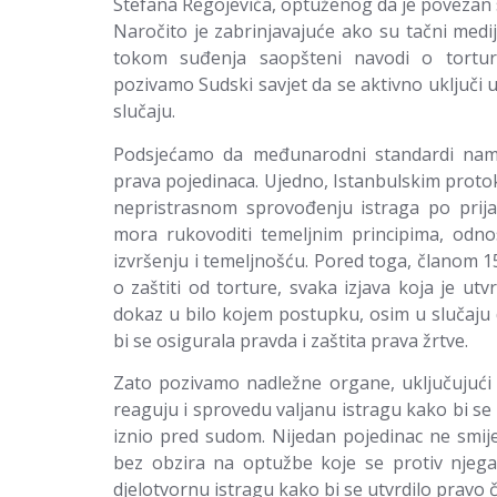
Stefana Regojevića, optuženog da je povezan s
Naročito je zabrinjavajuće ako su tačni medij
tokom suđenja saopšteni navodi o torturi,
pozivamo Sudski savjet da se aktivno uključi 
slučaju.
Podsjećamo da međunarodni standardi name
prava pojedinaca. Ujedno, Istanbulskim prot
nepristrasnom sprovođenju istraga po prijav
mora rukovoditi temeljnim principima, od
izvršenju i temeljnošću. Pored toga, članom 15
o zaštiti od torture, svaka izjava koja je ut
dokaz u bilo kojem postupku, osim u slučaju
bi se osigurala pravda i zaštita prava žrtve.
Zato pozivamo nadležne organe, uključujući 
reaguju i sprovedu valjanu istragu kako bi se 
iznio pred sudom. Nijedan pojedinac ne smije
bez obzira na optužbe koje se protiv njega 
djelotvornu istragu kako bi se utvrdilo pravo č