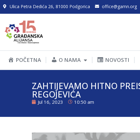
Ulica Petra Dedića 26, 81000 Podgorica
office@gamn.org
POČETNA
O NAMA
NOVOSTI
ZAHTIJEVAMO HITNO PREIS
REGOJEVIĆA
Jul 16, 2023
10:50 am