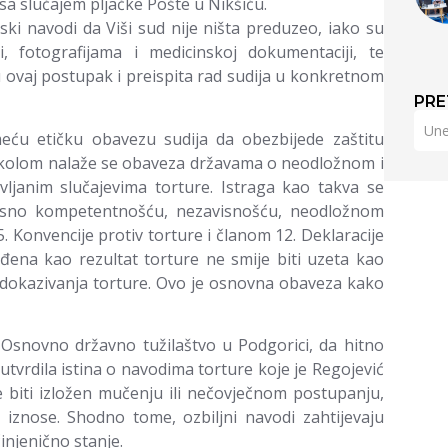
a slučajem pljačke Pošte u Nikšiću.
ski navodi da Viši sud nije ništa preduzeo, iako su
 fotografijama i medicinskoj dokumentaciji, te
u ovaj postupak i preispita rad sudija u konkretnom
PRE
ću etičku obavezu sudija da obezbijede zaštitu
okolom nalaže se obaveza državama o neodložnom i
ljanim slučajevima torture. Istraga kao takva se
nosno kompetentnošću, nezavisnošću, neodložnom
. Konvencije protiv torture i članom 12. Deklaracije
vrđena kao rezultat torture ne smije biti uzeta kao
 dokazivanja torture. Ovo je osnovna obaveza kako
Osnovno državno tužilaštvo u Podgorici, da hitno
utvrdila istina o navodima torture koje je Regojević
 biti izložen mučenju ili nečovječnom postupanju,
iznose. Shodno tome, ozbiljni navodi zahtijevaju
injenično stanje.