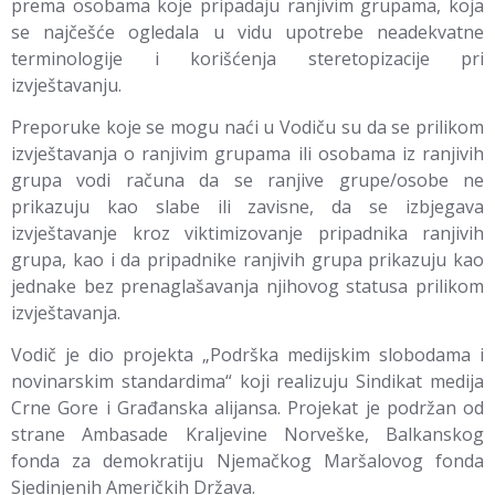
prema osobama koje pripadaju ranjivim grupama, koja
se najčešće ogledala u vidu upotrebe neadekvatne
terminologije i korišćenja steretopizacije pri
izvještavanju.
Preporuke koje se mogu naći u Vodiču su da se prilikom
izvještavanja o ranjivim grupama ili osobama iz ranjivih
grupa vodi računa da se ranjive grupe/osobe ne
prikazuju kao slabe ili zavisne, da se izbjegava
izvještavanje kroz viktimizovanje pripadnika ranjivih
grupa, kao i da pripadnike ranjivih grupa prikazuju kao
jednake bez prenaglašavanja njihovog statusa prilikom
izvještavanja.
Vodič je dio projekta „Podrška medijskim slobodama i
novinarskim standardima“ koji realizuju Sindikat medija
Crne Gore i Građanska alijansa. Projekat je podržan od
strane Ambasade Kraljevine Norveške, Balkanskog
fonda za demokratiju Njemačkog Maršalovog fonda
Sjedinjenih Američkih Država.