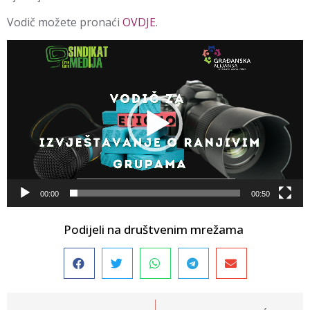
Vodič možete pronaći
OVDJE
.
Video
Player
00:00
00:50
Podijeli na društvenim mrežama