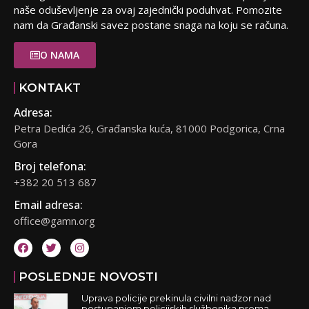
naše oduševljenje za ovaj zajednički poduhvat. Pomozite
nam da Građanski savez postane snaga na koju se računa.
O NAMA
KONTAKT
Adresa:
Petra Dedića 26, Građanska kuća, 81000 Podgorica, Crna
Gora
Broj telefona:
+382 20 513 687
Email adresa:
office@gamn.org
POSLEDNJE NOVOSTI
Uprava policije prekinula civilni nadzor nad
postupanjem policijskih službenika prema