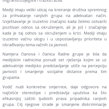
migranti/izbjeglice i tražioci azila.
Mediji imaju veliki uticaj na kreiranje društva spremnog
za prihvatanje ranjivih grupa na adekvatan način.
Izvještavanje je izuzetno značajno kada želimo ostvariti
pozitivan odnos sa okruženjem, ali je još i značajnije
kada je taj odnos sa okruženjem u krizi. Mediji imaju
izuzetno važnu ulogu i u uspostavljanju prioriteta u
obrađivanju tema važnih za javnost.
Namjera članova i članica Radne grupe je bila da
medijskim radnicima ponudi set rješenja kojim se uz
adekvatnije medijsko predstavljanje utiče na percepciju
javnosti i smanjenje socijalne distance prema tim
grupama.
Vodič nudi konkretne smjernice, daje odgovore na
najčešće stereotipe i predstavlja uputstva ka što
efikasnijoj zaštiti ljudskih prava pripadnika ranjivih
grupa. Cilj njegove izrade je smanjene diskriminacije