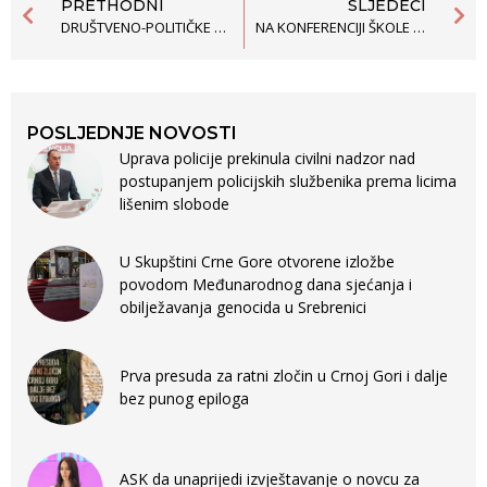
PRETHODNI
SLJEDEĆI
DRUŠTVENO-POLITIČKE PRILIKE UDALJAVAJU NAS OD EVROPSKOG PUTA
NA KONFERENCIJI ŠKOLE POLITIČKIH STUDIJA PREDSTAVLJENA NEFORMALNA ZELENA POSLANIČKA GRUPA
POSLJEDNJE NOVOSTI
Uprava policije prekinula civilni nadzor nad
postupanjem policijskih službenika prema licima
lišenim slobode
U Skupštini Crne Gore otvorene izložbe
povodom Međunarodnog dana sjećanja i
obilježavanja genocida u Srebrenici
Prva presuda za ratni zločin u Crnoj Gori i dalje
bez punog epiloga
ASK da unaprijedi izvještavanje o novcu za