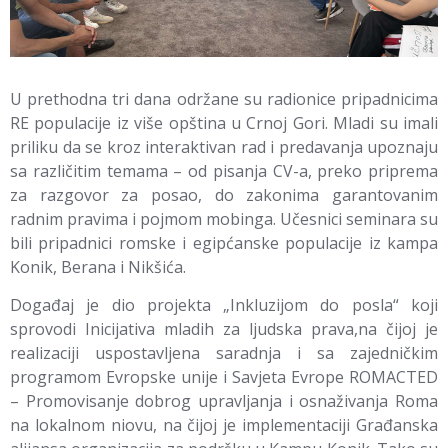
U prethodna tri dana održane su radionice pripadnicima
RE populacije iz više opština u Crnoj Gori. Mladi su imali
priliku da se kroz interaktivan rad i predavanja upoznaju
sa različitim temama – od pisanja CV-a, preko priprema
za razgovor za posao, do zakonima garantovanim
radnim pravima i pojmom mobinga. Učesnici seminara su
bili pripadnici romske i egipćanske populacije iz kampa
Konik, Berana i Nikšića.
Događaj je dio projekta „Inkluzijom do posla“ koji
sprovodi Inicijativa mladih za ljudska prava,na čijoj je
realizaciji uspostavljena saradnja i sa zajedničkim
programom Evropske unije i Savjeta Evrope ROMACTED
– Promovisanje dobrog upravljanja i osnaživanja Roma
na lokalnom niovu, na čijoj je implementaciji Građanska