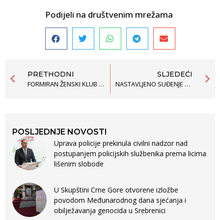
Podijeli na društvenim mrežama
PRETHODNI
SLJEDEĆI
FORMIRAN ŽENSKI KLUB U SKUPŠTINI OPŠTINE ULCINJ
NASTAVLJENO SUĐENJE PETORICI POLICIJSKIH INSPEKTORA OPTUŽENIH ZA IZNUĐIVANJE ISKAZA OD MARKA BOLJEVIĆA
POSLJEDNJE NOVOSTI
Uprava policije prekinula civilni nadzor nad
postupanjem policijskih službenika prema licima
lišenim slobode
U Skupštini Crne Gore otvorene izložbe
povodom Međunarodnog dana sjećanja i
obilježavanja genocida u Srebrenici