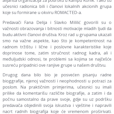
alijansa organizacija za podršku u Kampu Konik. Tako su
učesnici radionica bili i članovi lokalnih akcionih grupa
koje su formirane u okviru ROMACTED-a.
Predavači Fana Delija i Slavko Mililić govorili su o
važnosti obrazovanja i bitnosti motivacije mladih ljudi da
budu aktivni članovi društva. Kroz rad u grupama ukazali
smo na važne aspekte, kao što je kompetentnost na
radnom tržištu i lične i poslovne karakteristike koje
doprinose tome, zatim stručnost radnog kadra, ali i
međuljudski odnosi, te problemi sa kojima se najčešće
susreću pripadnici ove ranjive grupe u našem društvu.
Drugog dana bilo bio je posvećen pisanju radne
bioggrafije, njenoj važnosti i neophodnosti u potrazi za
poslom. Na praktičnim primjerima, učesnici su imali
prilike da komentarišu različite biografije, a zatim i da
počnu samostalno da prave svoje, gdje su uz podršku
predavača objedinili svoja iskustva i vještine i napravili
nacrt radnih biografija koje će vremenom proširivati.