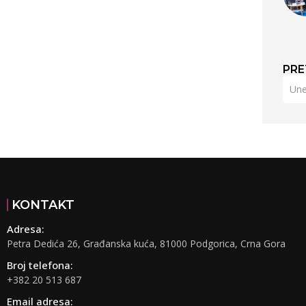
PRE
KONTAKT
Adresa:
Petra Dedića 26, Građanska kuća, 81000 Podgorica, Crna Gora
Broj telefona:
+382 20 513 687
Email adresa: