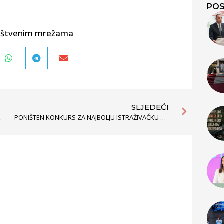
POS
društvenim mrežama
SLJEDEĆI
RAZI ZA LJUDSKIM PRAVIMA
PONIŠTEN KONKURS ZA NAJBOLJU ISTRAŽIVAČKU PRIČU U OBLASTI ZAPOŠLJAVANJA ROMA I EGIPĆANA