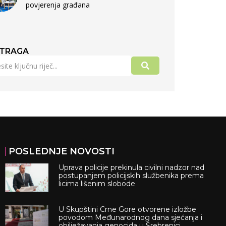
povjerenja građana
TRAGA
POSLEDNJE NOVOSTI
Uprava policije prekinula civilni nadzor nad
postupanjem policijskih službenika prema
licima lišenim slobode
U Skupštini Crne Gore otvorene izložbe
povodom Međunarodnog dana sjećanja i
obilježavanja genocida u Srebrenici