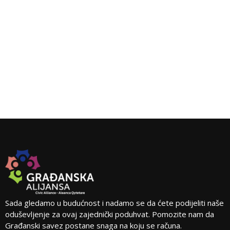
Sada gledamo u budućnost i nadamo se da ćete podijeliti naše
oduševljenje za ovaj zajednički poduhvat. Pomozite nam da
Građanski savez postane snaga na koju se računa.