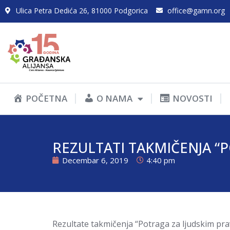
Ulica Petra Dedića 26, 81000 Podgorica
office@gamn.org
POČETNA
O NAMA
NOVOSTI
REZULTATI TAKMIČENJA “P
Decembar 6, 2019
4:40 pm
Rezultate takmičenja “Potraga za ljudskim pr