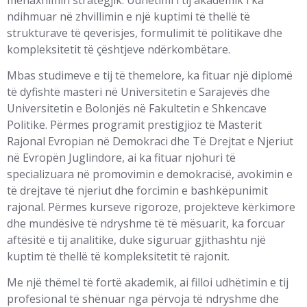
ndihmuar në zhvillimin e një kuptimi të thellë të
strukturave të qeverisjes, formulimit të politikave dhe
kompleksitetit të çështjeve ndërkombëtare.
Mbas studimeve e tij të themelore, ka fituar një diplomë
të dyfishtë masteri në Universitetin e Sarajevës dhe
Universitetin e Bolonjës në Fakultetin e Shkencave
Politike. Përmes programit prestigjioz të Masterit
Rajonal Evropian në Demokraci dhe Të Drejtat e Njeriut
në Evropën Juglindore, ai ka fituar njohuri të
specializuara në promovimin e demokracisë, avokimin e
të drejtave të njeriut dhe forcimin e bashkëpunimit
rajonal. Përmes kurseve rigoroze, projekteve kërkimore
dhe mundësive të ndryshme të të mësuarit, ka forcuar
aftësitë e tij analitike, duke siguruar gjithashtu një
kuptim të thellë të kompleksitetit të rajonit.
Me një thëmel të fortë akademik, ai filloi udhëtimin e tij
profesional të shënuar nga përvoja të ndryshme dhe