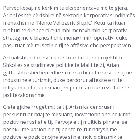
Përveç kësaj, në kërkim të eksperiencave më të gjera,
Ariani është përfshirë në sektorin korporativ si ndihmës
menaxher në “Nente Vellezerit Sh.p.k.” Këtu ka fituar
njohuri të drejtpërdrejta mbi menaxhimin korporativ,
strategjinë e biznesit dhe menaxhimin operativ, duke
pasuruar më tej setin e tij të aftësive dhe perspektivën.
Aktualisht, ndonëse është koordinator i projektit të
Shkollës së studimeve politike të Malit të Zi, Arian
gjithashtu shërben edhe si menaxher i biznesit të tij në
industrinë e turizmit, duke përdorur aftësitë e tij të
ndryshme dhe sipërmarrjen për të arritur rezultate të
jashtëzakonshme.
Gjatë gjithë rrugëtimit të tij, Arian ka qëndruar i
përkushtuar ndaj të mësuarit, inovacionit dhe ndikimit
pozitiv në fushat e tij. Përvoja e tij multidisiplinare, së
bashku me pasionin e tij për të nxitur ndryshime
pozitive, e pozicionojnë atë si një individ dinamik të