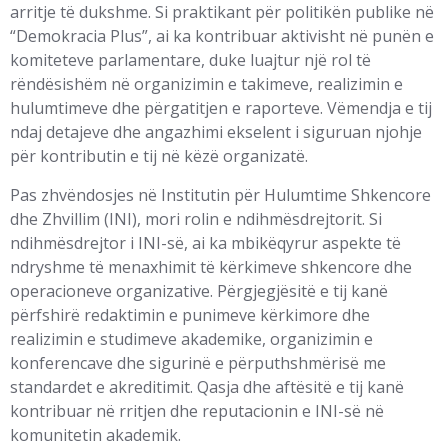
arritje të dukshme. Si praktikant për politikën publike në
“Demokracia Plus”, ai ka kontribuar aktivisht në punën e
komiteteve parlamentare, duke luajtur një rol të
rëndësishëm në organizimin e takimeve, realizimin e
hulumtimeve dhe përgatitjen e raporteve. Vëmendja e tij
ndaj detajeve dhe angazhimi ekselent i siguruan njohje
për kontributin e tij në këzë organizatë.
Pas zhvëndosjes në Institutin për Hulumtime Shkencore
dhe Zhvillim (INI), mori rolin e ndihmësdrejtorit. Si
ndihmësdrejtor i INI-së, ai ka mbikëqyrur aspekte të
ndryshme të menaxhimit të kërkimeve shkencore dhe
operacioneve organizative. Përgjegjësitë e tij kanë
përfshirë redaktimin e punimeve kërkimore dhe
realizimin e studimeve akademike, organizimin e
konferencave dhe sigurinë e përputhshmërisë me
standardet e akreditimit. Qasja dhe aftësitë e tij kanë
kontribuar në rritjen dhe reputacionin e INI-së në
komunitetin akademik.