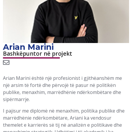
Arian Marini
Bashkëpuntor në projekt
Arian Marini është një profesionist i gjithëanshëm me
një arsim të fortë dhe përvojë të pasur në politikën
publike, menaxhim, marrëdhënie ndërkombëtare dhe
sipërmarrje.
I pajisur me diplomë në menaxhim, politika publike dhe
marrëdhënie ndërkombëtare, Ariani ka vendosur
themelet e karrierës së tij në analizën e politikave dhe
menaxhimin strategjik. Udhëtimi i tij akademik i ka