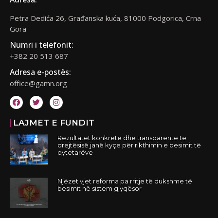
Petra Dedića 26, Građanska kuća, 81000 Podgorica, Crna
Gora
Numri i telefonit:
+382 20 513 687
Adresa e-postës:
office@gamn.org
LAJMET E FUNDIT
Rezultatet konkrete dhe transparente të
drejtësisë janë kyçe për rikthimin e besimit të
qytetarëve
Njëzet vjet reforma pa rritje të dukshme të
besimit në sistem gjyqësor