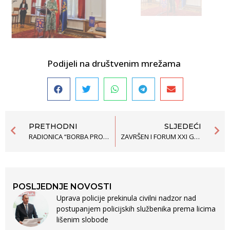
Podijeli na društvenim mrežama
PRETHODNI
SLJEDEĆI
RADIONICA “BORBA PROTIV EKO KRIMINALA ISTRAŽIVANJEM I JAVNIM ZAGOVARANJEM”
ZAVRŠEN I FORUM XXI GENERACIJE ŠPS „INKLUZIJA I RAZLIČITOST – PRAVA MANJINA U PROCESU EVROPSKIH INTEGRACIJA”
POSLJEDNJE NOVOSTI
Uprava policije prekinula civilni nadzor nad
postupanjem policijskih službenika prema licima
lišenim slobode