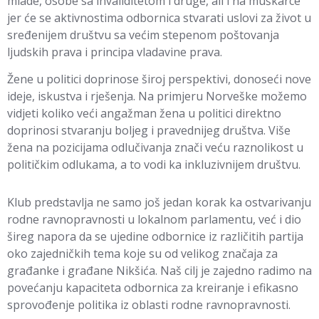
mlade, osobe sa invaliditetom i druge, ali i na muškarce
jer će se aktivnostima odbornica stvarati uslovi za život u
sređenijem društvu sa većim stepenom poštovanja
ljudskih prava i principa vladavine prava.
Žene u politici doprinose široj perspektivi, donoseći nove
ideje, iskustva i rješenja. Na primjeru Norveške možemo
vidjeti koliko veći angažman žena u politici direktno
doprinosi stvaranju boljeg i pravednijeg društva. Više
žena na pozicijama odlučivanja znači veću raznolikost u
političkim odlukama, a to vodi ka inkluzivnijem društvu.
Klub predstavlja ne samo još jedan korak ka ostvarivanju
rodne ravnopravnosti u lokalnom parlamentu, već i dio
šireg napora da se ujedine odbornice iz različitih partija
oko zajedničkih tema koje su od velikog značaja za
građanke i građane Nikšića. Naš cilj je zajedno radimo na
povećanju kapaciteta odbornica za kreiranje i efikasno
sprovođenje politika iz oblasti rodne ravnopravnosti.