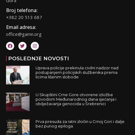
Gora
Broj telefona:
+382 20 513 687
Email adresa:
office@gamn.org
POSLEDNJE NOVOSTI
Uprava policije prekinula civilni nadzor nad
postupanjem policijskih službenika prema
licima lišenim slobode
U Skupštini Crne Gore otvorene izložbe
povodom Međunarodnog dana sjećanja i
obilježavanja genocida u Srebrenici
Prva presuda za ratni zločin u Crnoj Gori i dalje
bez punog epiloga