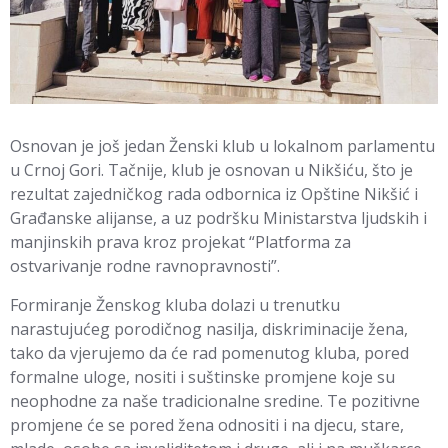
Osnovan je još jedan Ženski klub u lokalnom parlamentu
u Crnoj Gori. Tačnije, klub je osnovan u Nikšiću, što je
rezultat zajedničkog rada odbornica iz Opštine Nikšić i
Građanske alijanse, a uz podršku Ministarstva ljudskih i
manjinskih prava kroz projekat “Platforma za
ostvarivanje rodne ravnopravnosti”.
Formiranje Ženskog kluba dolazi u trenutku
narastujućeg porodičnog nasilja, diskriminacije žena,
tako da vjerujemo da će rad pomenutog kluba, pored
formalne uloge, nositi i suštinske promjene koje su
neophodne za naše tradicionalne sredine. Te pozitivne
promjene će se pored žena odnositi i na djecu, stare,