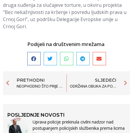
druga suđenja za slučajeve torture, u okviru projekta
“Bez nekažnjivosti za kršenje i povredu ljudskih prava u
Crnoj Gori”, uz podršku Delegacije Evropske unije u
Crnoj Gori.
Podijeli na društvenim mrežama
PRETHODNI
SLJEDEĆI
NEOPHODNO ŠTO PRIJE PRIPREMITI PLATFORMU O SARADNJI ŽENSKIH ODBORNIČKIH KLUBOVA
ODRŽANA OBUKA ZA POLICIJU, TUŽIOCE I SUDIJE O EFIKASNOM ISTRAŽIVANJU TORTURE I KRŠENJIMA LJUDSKIH PRAVA
POSLJEDNJE NOVOSTI
Uprava policije prekinula civilni nadzor nad
postupanjem policijskih službenika prema licima