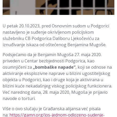
U petak 20.10.2023, pred Osnovnim sudom u Podgorici
nastavljeno je suđenje okrivljenom policijskom
služebniku CB Podgorica Daliboru Ljekočeviću za
iznuđivanje iskaza od oštećenog Benjamina Mugoše.
Podsjećamo da je Benjamin Mugoša 27. maja 2020.
priveden u Centar bezbjednosti Podgorica, kao
osumnjičeni za
„bombaške napade“
, koji se odnose na
aktiviranje eksplozivne naprave u blizini ugostiteljskog
objekta u Podgorici, kao i druge koja je aktivirana u
blizini kuće nekadašnjeg viskog policijskog funkcionera.
Već narednog dana, 28. maja 2020, Mugoša je prijavio
navode o torturi.
Više o ovo slučaju je Građanska alijansa već pisala
na:
https://gamn.org/jos-jednom-odlozeno-sudenje-