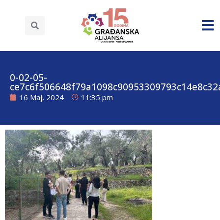
0-02-05-
ce7c6f506648f79a1098c90953309793c14e8c32
16 Maj, 2024
11:35 pm