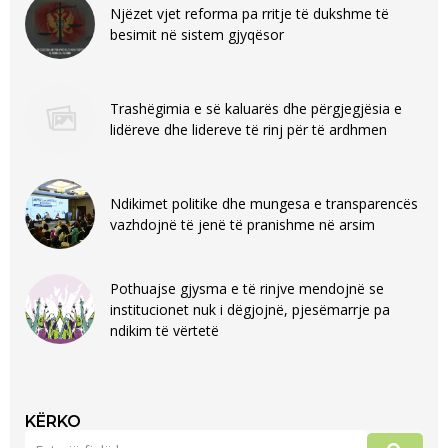
Njëzet vjet reforma pa rritje të dukshme të
besimit në sistem gjyqësor
Trashëgimia e së kaluarës dhe përgjegjësia e
lidëreve dhe lidereve të rinj për të ardhmen
Ndikimet politike dhe mungesa e transparencës
vazhdojnë të jenë të pranishme në arsim
Pothuajse gjysma e të rinjve mendojnë se
institucionet nuk i dëgjojnë, pjesëmarrje pa
ndikim të vërtetë
KËRKO