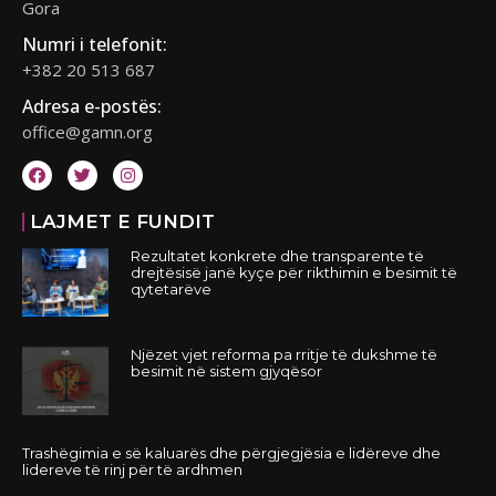
Gora
Numri i telefonit:
+382 20 513 687
Adresa e-postës:
office@gamn.org
LAJMET E FUNDIT
Rezultatet konkrete dhe transparente të
drejtësisë janë kyçe për rikthimin e besimit të
qytetarëve
Njëzet vjet reforma pa rritje të dukshme të
besimit në sistem gjyqësor
Trashëgimia e së kaluarës dhe përgjegjësia e lidëreve dhe
lidereve të rinj për të ardhmen