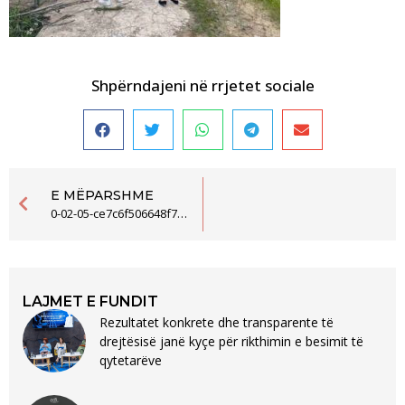
Shpërndajeni në rrjetet sociale
E MËPARSHME
0-02-05-ce7c6f506648f79a1098c90953309793c14e8c32a636c1a689c67999e72e95ed_ea5f0e965e2cabc5
LAJMET E FUNDIT
Rezultatet konkrete dhe transparente të
drejtësisë janë kyçe për rikthimin e besimit të
qytetarëve