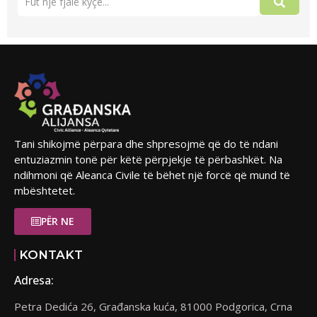
Tani shikojmë përpara dhe shpresojmë që do të ndani
entuziazmin tonë për këtë përpjekje të përbashkët. Na
ndihmoni që Aleanca Civile të bëhet një forcë që mund të
mbështetet.
PËR NE
KONTAKT
Adresa:
Petra Dedića 26, Građanska kuća, 81000 Podgorica, Crna