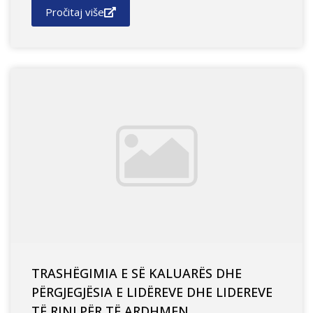
Pročitaj više
TRASHËGIMIA E SË KALUARËS DHE
PËRGJEGJËSIA E LIDËREVE DHE LIDEREVE
TË RINJ PËR TË ARDHMEN