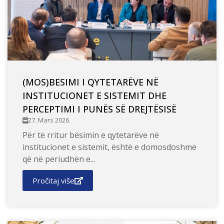
(MOS)BESIMI I QYTETARËVE NË
INSTITUCIONET E SISTEMIT DHE
PERCEPTIMI I PUNËS SË DREJTËSISË
27. Mars 2026.
Për të rritur bësimin e qytetarëve në
institucionet e sistemit, është e domosdoshme
që në periudhën e...
Pročitaj više