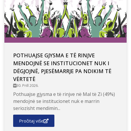
POTHUAJSE GJYSMA E TË RINJVE
MENDOJNË SE INSTITUCIONET NUK I
DËGJOJNË, PJESËMARRJE PA NDIKIM TË
VËRTETË
30. Prill 2026.
Pothuajse gjysma e të rinjve në Mal të Zi (49%)
mendojnë se institucionet nuk e marrin
seriozisht mendimin...
Pročitaj više