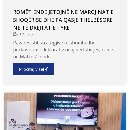
ROMËT ENDE JETOJNË NË MARGJINAT E
SHOQËRISË DHE PA QASJE THELBËSORE
NË TË DREJTAT E TYRE
7. Prill 2026.
Pavarësisht strategjive të shumta dhe
përkushtimit deklarativ ndaj përfshirjes, romët
në Mal të Zi ende...
Pročitaj više