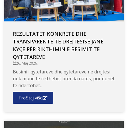
REZULTATET KONKRETE DHE
TRANSPARENTE TË DREJTËSISË JANË
KYÇE PËR RIKTHIMIN E BESIMIT TË
QYTETARËVE
26. Maj 2026.
Besimi i qytetarëve dhe qytetareve në drejtësi
nuk mund të rikthehet brenda natës, por duhet
të ndërtohet...
Pročitaj više