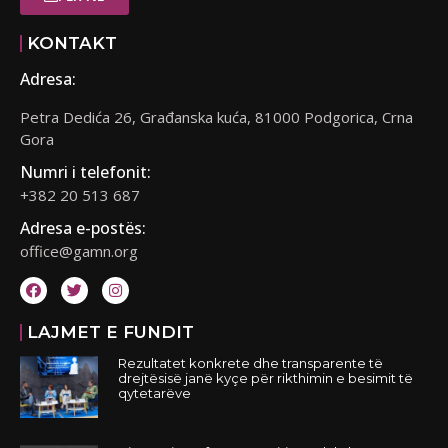
KONTAKT
Adresa:
Petra Dedića 26, Građanska kuća, 81000 Podgorica, Crna
Gora
Numri i telefonit:
+382 20 513 687
Adresa e-postës:
office@gamn.org
LAJMET E FUNDIT
Rezultatet konkrete dhe transparente të
drejtësisë janë kyçe për rikthimin e besimit të
qytetarëve