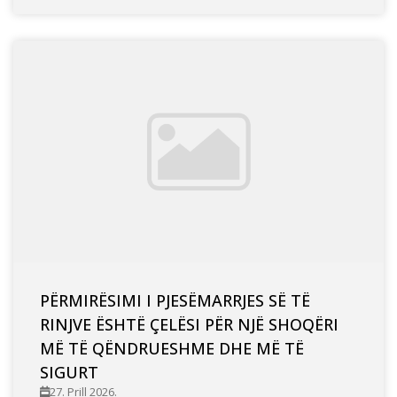
PËRMIRËSIMI I PJESËMARRJES SË TË
RINJVE ËSHTË ÇELËSI PËR NJË SHOQËRI
MË TË QËNDRUESHME DHE MË TË
SIGURT
27. Prill 2026.