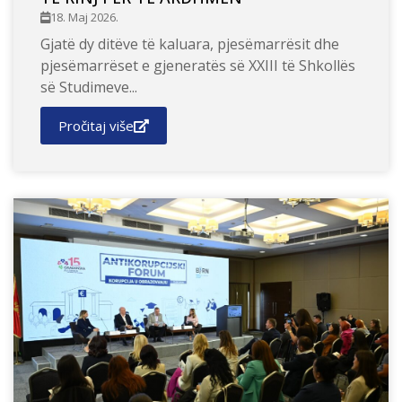
18. Maj 2026.
Gjatë dy ditëve të kaluara, pjesëmarrësit dhe
pjesëmarrëset e gjeneratës së XXIII të Shkollës
së Studimeve...
Pročitaj više