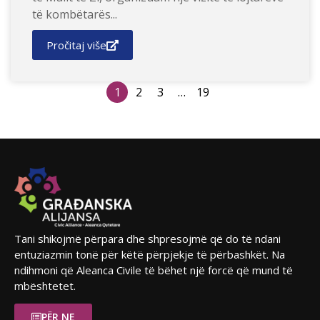
të kombëtarës...
Pročitaj više
1
2
3
…
19
Tani shikojmë përpara dhe shpresojmë që do të ndani
entuziazmin tonë për këtë përpjekje të përbashkët. Na
ndihmoni që Aleanca Civile të bëhet një forcë që mund të
mbështetet.
PËR NE