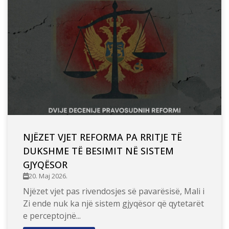
NJËZET VJET REFORMA PA RRITJE TË
DUKSHME TË BESIMIT NË SISTEM
GJYQËSOR
20. Maj 2026.
Njëzet vjet pas rivendosjes së pavarësisë, Mali i
Zi ende nuk ka një sistem gjyqësor që qytetarët
e perceptojnë...