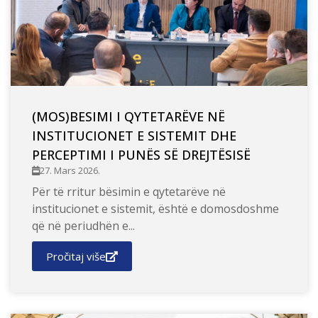
(MOS)BESIMI I QYTETARËVE NË
INSTITUCIONET E SISTEMIT DHE
PERCEPTIMI I PUNËS SË DREJTËSISË
27. Mars 2026.
Për të rritur bësimin e qytetarëve në
institucionet e sistemit, është e domosdoshme
që në periudhën e...
Pročitaj više