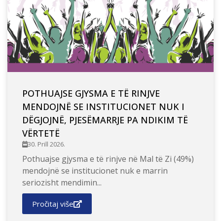
POTHUAJSE GJYSMA E TË RINJVE
MENDOJNË SE INSTITUCIONET NUK I
DËGJOJNË, PJESËMARRJE PA NDIKIM TË
VËRTETË
30. Prill 2026.
Pothuajse gjysma e të rinjve në Mal të Zi (49%)
mendojnë se institucionet nuk e marrin
seriozisht mendimin...
Pročitaj više