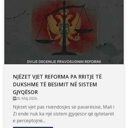
NJËZET VJET REFORMA PA RRITJE TË
DUKSHME TË BESIMIT NË SISTEM
GJYQËSOR
20. Maj 2026.
Njëzet vjet pas rivendosjes së pavarësisë, Mali i
Zi ende nuk ka një sistem gjyqësor që qytetarët
e perceptojnë...