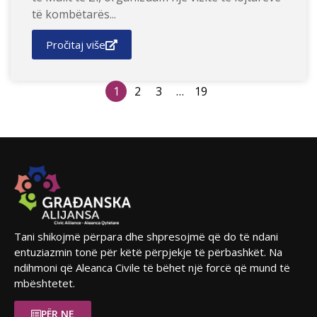
të kombëtarës...
Pročitaj više
1
2
3
…
19
Tani shikojmë përpara dhe shpresojmë që do të ndani
entuziazmin tonë për këtë përpjekje të përbashkët. Na
ndihmoni që Aleanca Civile të bëhet një forcë që mund të
mbështetet.
PËR NE