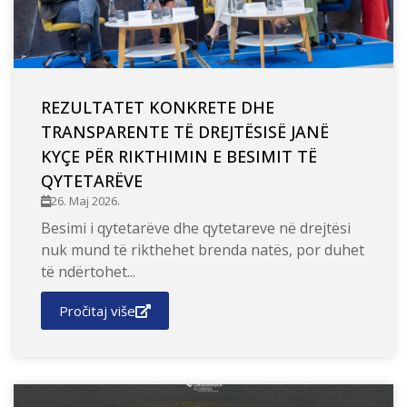
REZULTATET KONKRETE DHE
TRANSPARENTE TË DREJTËSISË JANË
KYÇE PËR RIKTHIMIN E BESIMIT TË
QYTETARËVE
26. Maj 2026.
Besimi i qytetarëve dhe qytetareve në drejtësi
nuk mund të rikthehet brenda natës, por duhet
të ndërtohet...
Pročitaj više