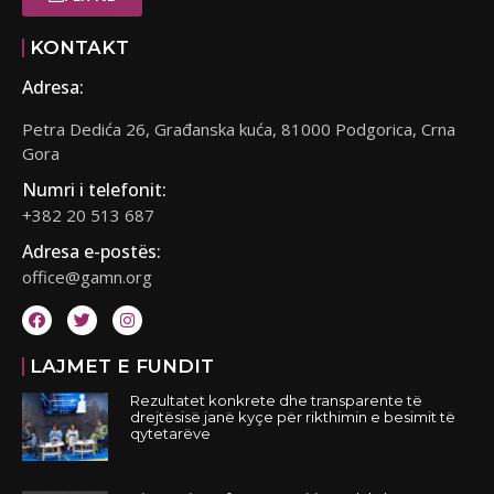
KONTAKT
Adresa:
Petra Dedića 26, Građanska kuća, 81000 Podgorica, Crna
Gora
Numri i telefonit:
+382 20 513 687
Adresa e-postës:
office@gamn.org
LAJMET E FUNDIT
Rezultatet konkrete dhe transparente të
drejtësisë janë kyçe për rikthimin e besimit të
qytetarëve