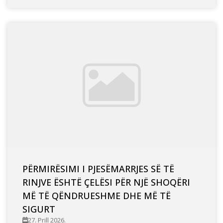
PËRMIRËSIMI I PJESËMARRJES SË TË
RINJVE ËSHTË ÇELËSI PËR NJË SHOQËRI
MË TË QËNDRUESHME DHE MË TË
SIGURT
27. Prill 2026.