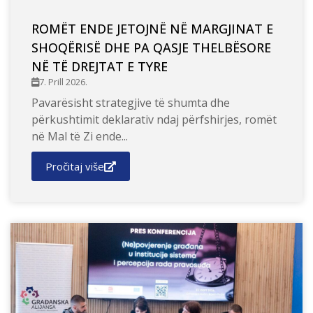
ROMËT ENDE JETOJNË NË MARGJINAT E
SHOQËRISË DHE PA QASJE THELBËSORE
NË TË DREJTAT E TYRE
7. Prill 2026.
Pavarësisht strategjive të shumta dhe
përkushtimit deklarativ ndaj përfshirjes, romët
në Mal të Zi ende...
Pročitaj više