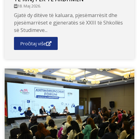
18. Maj 2026.
Gjatë dy ditëve të kaluara, pjesëmarrësit dhe
pjesëmarrëset e gjeneratës së XXIII të Shkollës
së Studimeve...
Pročitaj više