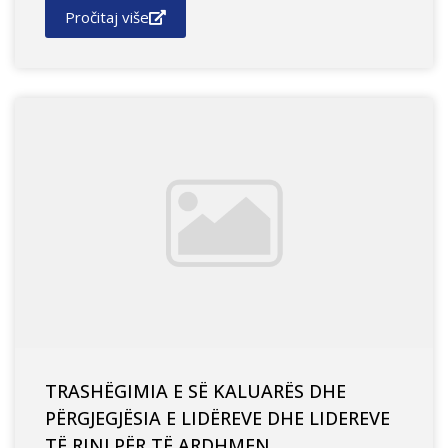
Pročitaj više
TRASHËGIMIA E SË KALUARËS DHE
PËRGJEGJËSIA E LIDËREVE DHE LIDEREVE
TË RINJ PËR TË ARDHMEN