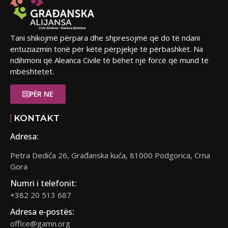
Tani shikojmë përpara dhe shpresojmë që do të ndani
entuziazmin tonë për këtë përpjekje të përbashkët. Na
ndihmoni që Aleanca Civile të bëhet një forcë që mund të
mbështetet.
PËR NE
KONTAKT
Adresa:
Petra Dedića 26, Građanska kuća, 81000 Podgorica, Crna
Gora
Numri i telefonit:
+382 20 513 687
Adresa e-postës:
office@gamn.org