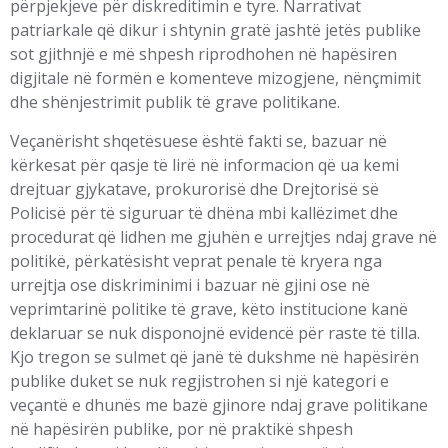
përpjekjeve për diskreditimin e tyre. Narrativat
patriarkale që dikur i shtynin gratë jashtë jetës publike
sot gjithnjë e më shpesh riprodhohen në hapësiren
digjitale në formën e komenteve mizogjene, nënçmimit
dhe shënjestrimit publik të grave politikane.
Veçanërisht shqetësuese është fakti se, bazuar në
kërkesat për qasje të lirë në informacion që ua kemi
drejtuar gjykatave, prokurorisë dhe Drejtorisë së
Policisë për të siguruar të dhëna mbi kallëzimet dhe
procedurat që lidhen me gjuhën e urrejtjes ndaj grave në
politikë, përkatësisht veprat penale të kryera nga
urrejtja ose diskriminimi i bazuar në gjini ose në
veprimtarinë politike të grave, këto institucione kanë
deklaruar se nuk disponojnë evidencë për raste të tilla.
Kjo tregon se sulmet që janë të dukshme në hapësirën
publike duket se nuk regjistrohen si një kategori e
veçantë e dhunës me bazë gjinore ndaj grave politikane
në hapësirën publike, por në praktikë shpesh