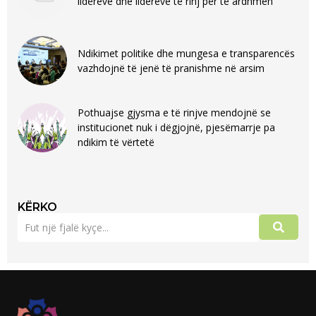
lidëreve dhe lidereve të rinj për të ardhmen
Ndikimet politike dhe mungesa e transparencës
vazhdojnë të jenë të pranishme në arsim
Pothuajse gjysma e të rinjve mendojnë se
institucionet nuk i dëgjojnë, pjesëmarrje pa
ndikim të vërtetë
KËRKO