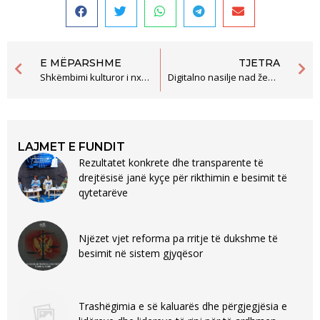
E MËPARSHME
TJETRA
Shkëmbimi kulturor i nxënësve të shkollave të mesme në Plavë në shënjë të dialogut ndërkulturor
Digitalno nasilje nad ženama u politici produžena ruka patrijarhata i nova barijera političkog učešća
LAJMET E FUNDIT
Rezultatet konkrete dhe transparente të
drejtësisë janë kyçe për rikthimin e besimit të
qytetarëve
Njëzet vjet reforma pa rritje të dukshme të
besimit në sistem gjyqësor
Trashëgimia e së kaluarës dhe përgjegjësia e