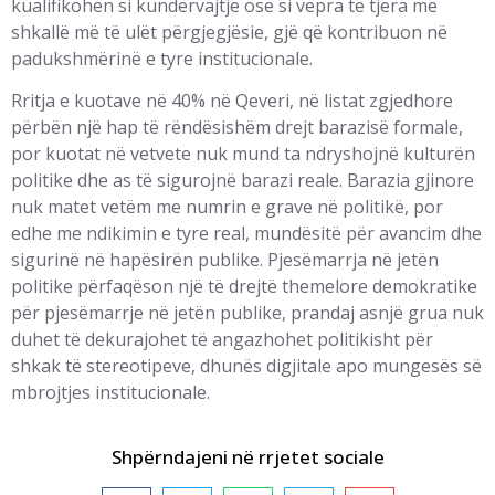
kualifikohen si kundërvajtje ose si vepra të tjera me
shkallë më të ulët përgjegjësie, gjë që kontribuon në
padukshmërinë e tyre institucionale.
Rritja e kuotave në 40% në Qeveri, në listat zgjedhore
përbën një hap të rëndësishëm drejt barazisë formale,
por kuotat në vetvete nuk mund ta ndryshojnë kulturën
politike dhe as të sigurojnë barazi reale. Barazia gjinore
nuk matet vetëm me numrin e grave në politikë, por
edhe me ndikimin e tyre real, mundësitë për avancim dhe
sigurinë në hapësirën publike. Pjesëmarrja në jetën
politike përfaqëson një të drejtë themelore demokratike
për pjesëmarrje në jetën publike, prandaj asnjë grua nuk
duhet të dekurajohet të angazhohet politikisht për
shkak të stereotipeve, dhunës digjitale apo mungesës së
mbrojtjes institucionale.
Shpërndajeni në rrjetet sociale