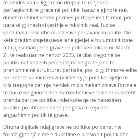
të rëndësishme ligjore në drejtim të rritjes së
përfaqësimit të grave në politikë, barazia gjinore nuk
duhet të shihet vetëm përmes përfaqësimit formal, por
para së gjithash si çësthje e ndikimit real, fuqisë
vendimmarrëse dhe mundësive për avancim politik. Në
këtë drejtim shqetësuese janë gjetjet e hulumtimit tonë
mbi pjesëmarrjen e grave në politikën lokale në Mal të
Zi, të realizuar në nëntor 2025, të cilat tregojnë se
politikanet shpesh perceptojnë se gratë janë të
pranishme në strukturat partiake, por jo gjithmonë edhe
në rrethet ku merren vendimet kyçe politike. Gjetje të
tilla tregojnë për një hendek midis mekanizmave formalë
të barazisë gjinore dhe marrëdhënieve reale të pushtetit
brenda partive politike, ndërkohë që në hapësirën
publike po shfaqen edhe pengesa të reja për
angazhimin politik të grave.
Dhuna digjitale ndaj grave në politikë po bëhet një
formë gjithnjë e më e dukshme e presionit politik dhe