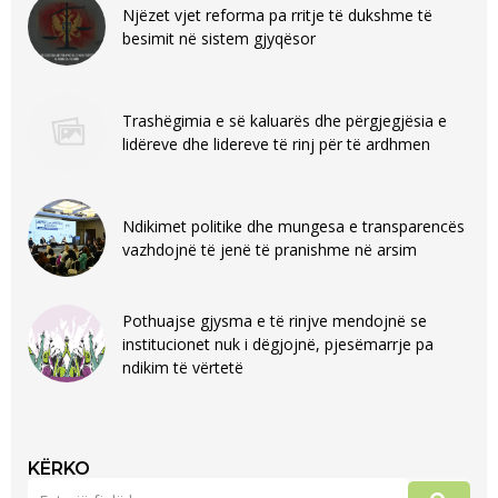
Njëzet vjet reforma pa rritje të dukshme të
besimit në sistem gjyqësor
Trashëgimia e së kaluarës dhe përgjegjësia e
lidëreve dhe lidereve të rinj për të ardhmen
Ndikimet politike dhe mungesa e transparencës
vazhdojnë të jenë të pranishme në arsim
Pothuajse gjysma e të rinjve mendojnë se
institucionet nuk i dëgjojnë, pjesëmarrje pa
ndikim të vërtetë
KËRKO