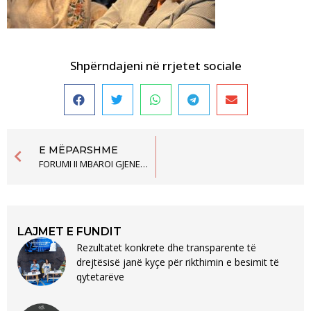
Shpërndajeni në rrjetet sociale
E MËPARSHME
FORUMI II MBAROI GJENERAT E XXI TE SHKOLLES SE STUDIMEVE POLITIKE
LAJMET E FUNDIT
Rezultatet konkrete dhe transparente të
drejtësisë janë kyçe për rikthimin e besimit të
qytetarëve