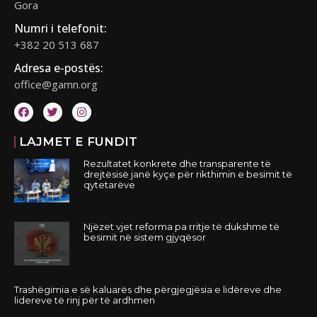
Gora
Numri i telefonit:
+382 20 513 687
Adresa e-postës:
office@gamn.org
LAJMET E FUNDIT
Rezultatet konkrete dhe transparente të
drejtësisë janë kyçe për rikthimin e besimit të
qytetarëve
Njëzet vjet reforma pa rritje të dukshme të
besimit në sistem gjyqësor
Trashëgimia e së kaluarës dhe përgjegjësia e lidëreve dhe
lidereve të rinj për të ardhmen