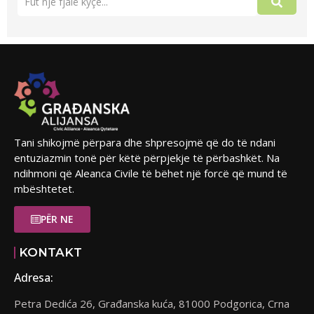
Tani shikojmë përpara dhe shpresojmë që do të ndani
entuziazmin tonë për këtë përpjekje të përbashkët. Na
ndihmoni që Aleanca Civile të bëhet një forcë që mund të
mbështetet.
PËR NE
KONTAKT
Adresa:
Petra Dedića 26, Građanska kuća, 81000 Podgorica, Crna