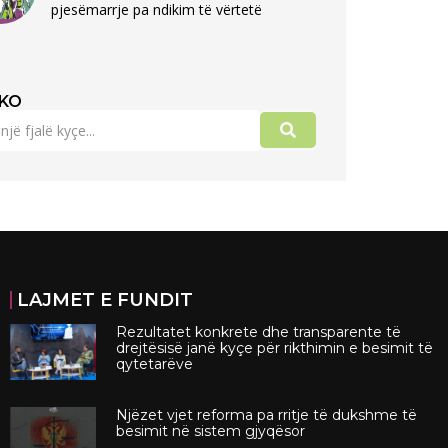
pjesëmarrje pa ndikim të vërtetë
KO
LAJMET E FUNDIT
Rezultatet konkrete dhe transparente të
drejtësisë janë kyçe për rikthimin e besimit të
qytetarëve
Njëzet vjet reforma pa rritje të dukshme të
besimit në sistem gjyqësor