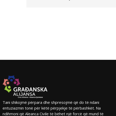
Tani shikojmë përpara dhe shpresojmë që do të ndani
entuziazmin tonë për këtë përpjekje të përbashkët. Na
ndihmoni që Aleanca Civile të bëhet një forcë që mund të