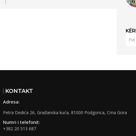
KËR
KONTAKT
Adresa:
Petra Dedića 26, Građanska kuća, 81000 Podgorica, Crna Gora
Numri i telefonit:
+382 20 513 687