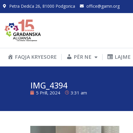
Petra Dedića 26, 81000 Podgorica
office@gamn.org
FAQJA KRYESORE
PËR NE
LAJME
IMG_4394
5 Prill, 2024
3:31 am