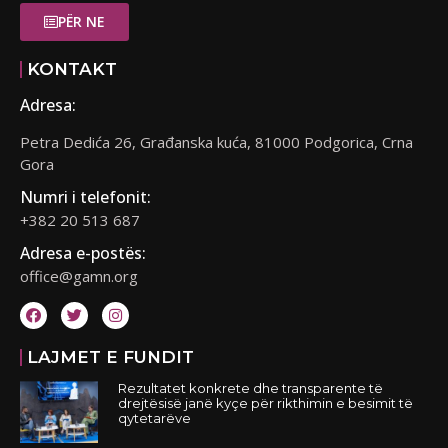
PËR NE
KONTAKT
Adresa:
Petra Dedića 26, Građanska kuća, 81000 Podgorica, Crna
Gora
Numri i telefonit:
+382 20 513 687
Adresa e-postës:
office@gamn.org
LAJMET E FUNDIT
Rezultatet konkrete dhe transparente të
drejtësisë janë kyçe për rikthimin e besimit të
qytetarëve