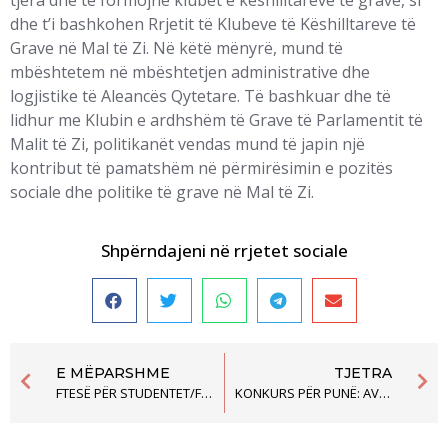
dhe t’i bashkohen Rrjetit të Klubeve të Këshilltareve të
Grave në Mal të Zi. Në këtë mënyrë, mund të
mbështetem në mbështetjen administrative dhe
logjistike të Aleancës Qytetare. Të bashkuar dhe të
lidhur me Klubin e ardhshëm të Grave të Parlamentit të
Malit të Zi, politikanët vendas mund të japin një
kontribut të pamatshëm në përmirësimin e pozitës
sociale dhe politike të grave në Mal të Zi.
Shpërndajeni në rrjetet sociale
E MËPARSHME
TJETRA
FTESË PËR STUDENTET/FAKULTETET JURIDIKE NË SIMULACIONIN E GJYQIT “MILIQI DHE NIKEZIĆ KUNDËR Malit të Zi”
KONKURS PËR PUNË: AVOKATI TË OFROJ NDIHMË JURIDIKE FALAS