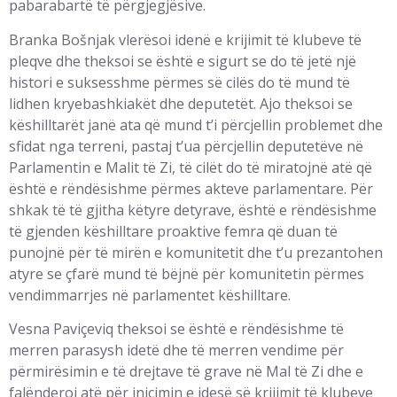
pabarabartë të përgjegjësive.
Branka Bošnjak vlerësoi idenë e krijimit të klubeve të
pleqve dhe theksoi se është e sigurt se do të jetë një
histori e suksesshme përmes së cilës do të mund të
lidhen kryebashkiakët dhe deputetët. Ajo theksoi se
këshilltarët janë ata që mund t’i përcjellin problemet dhe
sfidat nga terreni, pastaj t’ua përcjellin deputetëve në
Parlamentin e Malit të Zi, të cilët do të miratojnë atë që
është e rëndësishme përmes akteve parlamentare. Për
shkak të të gjitha këtyre detyrave, është e rëndësishme
të gjenden këshilltare proaktive femra që duan të
punojnë për të mirën e komunitetit dhe t’u prezantohen
atyre se çfarë mund të bëjnë për komunitetin përmes
vendimmarrjes në parlamentet këshilltare.
Vesna Paviçeviq theksoi se është e rëndësishme të
merren parasysh idetë dhe të merren vendime për
përmirësimin e të drejtave të grave në Mal të Zi dhe e
falënderoi atë për inicimin e idesë së krijimit të klubeve