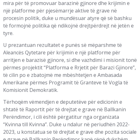
mira për të promovuar barazinë gjinore dhe krijimin e
një platforme për pjesëmarrje aktive të grave në
procesin politik, duke u mundësuar atyre që së bashku
të formojnë politika që ndikojnë drejtpërdrejt në jetën e
tyre.
U prezantuan rezultatet e punës së mëparshme të
Aleancës Qytetare për krijimin e një platforme për
arritjen e barazisë gjinore, si dhe vazhdimi i misionit tonë
përmes projektit “Platforma e Rrjetit për Barazi Gjinore”,
të cilin po e zbatojmë me mbështetjen e Ambasada
Amerikane përmes Programit të Granteve të Vogla të
Komisionit Demokratik.
Tërhoqëm vëmendjen e deputetëve për edicionin e
shtatë të Raportit për të drejtat e grave në Ballkanin
Perëndimor, i cili është përgatitur nga organizata
“Kvinna till Kvinna”. Duke u ndalur në periudhën 2022-
2023, u konstatua se të drejtat e grave dhe pozita sociale
e grave në Ballkanin Perëndimor kanë rënë dukshëm.