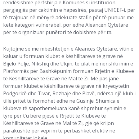
rëndësishme përfshirja e Komunës si institucion
përgjegjës për caktimin e hapësirës, ​​pastaj UNICEF-i. për
të trajnuar në mënyrë adekuate stafin për të punuar me
këtë kategori vulnerabël, por edhe Aleancën Qytetare
për të organizuar punëtori të dobishme për ta.
Kujtojmë se me mbështetjen e Aleancës Qytetare, vitin e
kaluar u formuan klubet e këshilltareve të grave në
Bijelo Polje, Nikshiq dhe Ulqin, të cilat me nënshkrimin e
Platformës për Bashkëpunim formuan Rrjetin e Klubeve
të Këshilltareve të Grave në Mal të Zi. Më pas janë
formuar klubet e këshilltareve të grave në kryeqytetin
Podgoricë dhe Tivar, Rozhaje dhe Plavë, ndërsa një klub i
tillë pritet të formohet edhe në Gusinje. Shumica e
klubeve të sapothemeluara kanë shprehur synimin e
tyre për t’u bërë pjesë e Rrjetit të Klubeve të
Këshilltareve të Grave në Mal të Zi, gjë që krijon
parakushte për veprim të përbashkët efektiv në
komunitetet lokale.