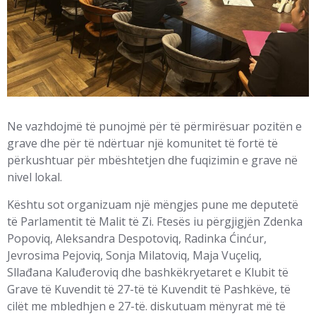
Ne vazhdojmë të punojmë për të përmirësuar pozitën e
grave dhe për të ndërtuar një komunitet të fortë të
përkushtuar për mbështetjen dhe fuqizimin e grave në
nivel lokal.
Kështu sot organizuam një mëngjes pune me deputetë
të Parlamentit të Malit të Zi. Ftesës iu përgjigjën Zdenka
Popoviq, Aleksandra Despotoviq, Radinka Ćinćur,
Jevrosima Pejoviq, Sonja Milatoviq, Maja Vuçeliq,
Sllađana Kaluđeroviq dhe bashkëkryetaret e Klubit të
Grave të Kuvendit të 27-të të Kuvendit të Pashkëve, të
cilët me mbledhjen e 27-të. diskutuam mënyrat më të