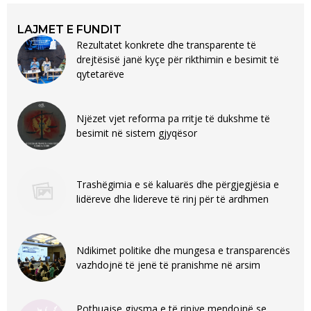
LAJMET E FUNDIT
Rezultatet konkrete dhe transparente të
drejtësisë janë kyçe për rikthimin e besimit të
qytetarëve
Njëzet vjet reforma pa rritje të dukshme të
besimit në sistem gjyqësor
Trashëgimia e së kaluarës dhe përgjegjësia e
lidëreve dhe lidereve të rinj për të ardhmen
Ndikimet politike dhe mungesa e transparencës
vazhdojnë të jenë të pranishme në arsim
Pothuajse gjysma e të rinjve mendojnë se