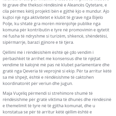
të grave dhe theksoi rëndësinë e Aleancës Qytetare, e
cila përmes këtij projekti bën e gjithë kjo e mundur. Ajo
kujtoi një nga aktivitetet e klubit të grave nga Bijelo
Polje, ku shtatë gra morën mirënjohje publike nga
komuna për kontributin e tyre në promovimin e qytetit
në fusha të ndryshme si turizëm, shkencë, shëndetësi,
sipërmarrje, barazi gjinore e të tjera.
Qëllimi më i rëndësishëm është që çdo vendim i
përbashkët të arrihet me konsensus dhe të njëjtat
vendime të kalojnë më pas në klubet parlamentare dhe
gratë nga Qeveria të veprojnë si ekip. Për ta arritur këtë
sa më shpejt, është e rëndësishme të caktohen
koordinatorët për veriun dhe jugun.
Maja Vuçeliq përmendi si strehimore shumë të
rëndësishme për gratë viktima të dhunës dhe rëndësinë
e themelimit të tyre në të gjitha komunat, dhe u
konstatua se për të arritur këtë qëllim është e