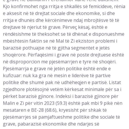
Kjo konfirmohet nga rritja e shkallës së femicideve, rënia
e aksesit në të drejtat sociale dhe ekonomike, si dhe
rritja e dhunës dhe kërcënimeve ndaj mbrojtësve të të
drejtave të njeriut të grave. Përveç kësaj, është e
rëndësishme të theksohet se të dhënat e disponueshme
mbështesin faktin se në Mal të Zi ekziston problemi i
barazisë pothuajse në të gjitha segmentet e jetës
shoqërore. Përfaqësimi i grave në poste drejtuese është
në disproporcion me pjesëmarrjen e tyre në shoqëri.
Pjesëmarrja e grave në jetën politike është ende e
kufizuar: nuk ka gra në mesin e liderëve të partive
politike dhe shumë pak në udhëheqjen e partisë. Listat
zgjedhore plotësojnë vetëm kërkesat minimale për sa i
përket barazisë gjinore. Indeksi i barazisë gjinore për
Malin e Zi për vitin 2023 (59.3) është pak mbi 9 pikë nën
mesataren e BE-28 (68.6), kryesisht për shkak të
pjesëmarrjes së pamjaftueshme politike dhe sociale të
grave, pabarazisë ekonomike dhe ndarjes së