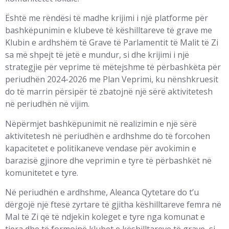
Është me rëndësi të madhe krijimi i një platforme për
bashkëpunimin e klubeve të këshilltareve të grave me
Klubin e ardhshëm të Grave të Parlamentit të Malit të Zi
sa më shpejt të jetë e mundur, si dhe krijimi i një
strategjie për veprime të mëtejshme të përbashkëta për
periudhën 2024-2026 me Plan Veprimi, ku nënshkruesit
do të marrin përsipër të zbatojnë një sërë aktivitetesh
në periudhën në vijim.
Nëpërmjet bashkëpunimit në realizimin e një sërë
aktivitetesh në periudhën e ardhshme do të forcohen
kapacitetet e politikaneve vendase për avokimin e
barazisë gjinore dhe veprimin e tyre të përbashkët në
komunitetet e tyre.
Në periudhën e ardhshme, Aleanca Qytetare do t’u
dërgojë një ftesë zyrtare të gjitha këshilltareve femra në
Mal të Zi që të ndjekin koleget e tyre nga komunat e
tjera dhe të formojnë klubet e këshilltareve të grave, si