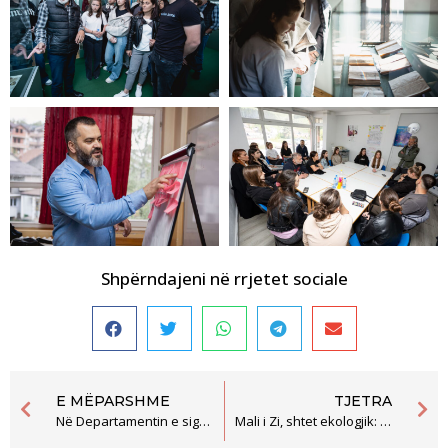
Shpërndajeni në rrjetet sociale
E MËPARSHME
TJETRA
Në Departamentin e sigurisë në Bijelo Polje po shkelen rëndë të drejtat themelore të njeriut
Mali i Zi, shtet ekologjik: Vite të ndërgjegjes së (pa)ndryshuar