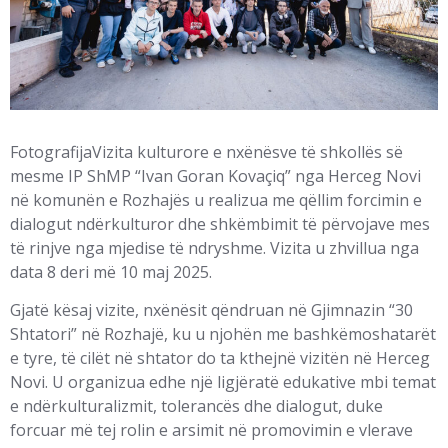
FotografijaVizita kulturore e nxënësve të shkollës së
mesme IP ShMP “Ivan Goran Kovaçiq” nga Herceg Novi
në komunën e Rozhajës u realizua me qëllim forcimin e
dialogut ndërkulturor dhe shkëmbimit të përvojave mes
të rinjve nga mjedise të ndryshme. Vizita u zhvillua nga
data 8 deri më 10 maj 2025.
Gjatë kësaj vizite, nxënësit qëndruan në Gjimnazin “30
Shtatori” në Rozhajë, ku u njohën me bashkëmoshatarët
e tyre, të cilët në shtator do ta kthejnë vizitën në Herceg
Novi. U organizua edhe një ligjëratë edukative mbi temat
e ndërkulturalizmit, tolerancës dhe dialogut, duke
forcuar më tej rolin e arsimit në promovimin e vlerave