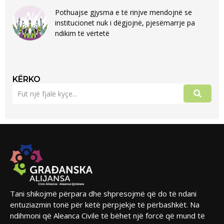
Pothuajse gjysma e të rinjve mendojnë se
institucionet nuk i dëgjojnë, pjesëmarrje pa
ndikim të vërtetë
KËRKO
Tani shikojmë përpara dhe shpresojmë që do të ndani
entuziazmin tonë për këtë përpjekje të përbashkët. Na
ndihmoni që Aleanca Civile të bëhet një forcë që mund të