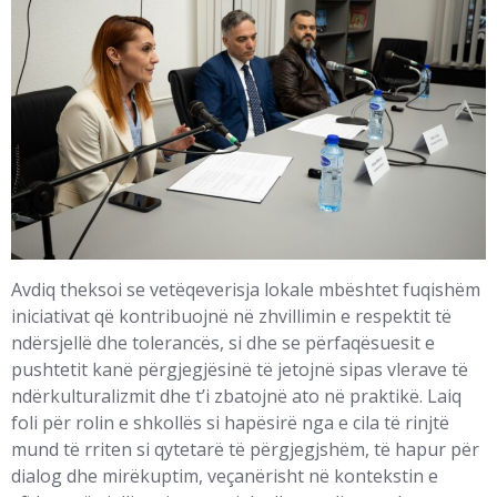
Avdiq theksoi se vetëqeverisja lokale mbështet fuqishëm
iniciativat që kontribuojnë në zhvillimin e respektit të
ndërsjellë dhe tolerancës, si dhe se përfaqësuesit e
pushtetit kanë përgjegjësinë të jetojnë sipas vlerave të
ndërkulturalizmit dhe t’i zbatojnë ato në praktikë. Laiq
foli për rolin e shkollës si hapësirë nga e cila të rinjtë
mund të rriten si qytetarë të përgjegjshëm, të hapur për
dialog dhe mirëkuptim, veçanërisht në kontekstin e