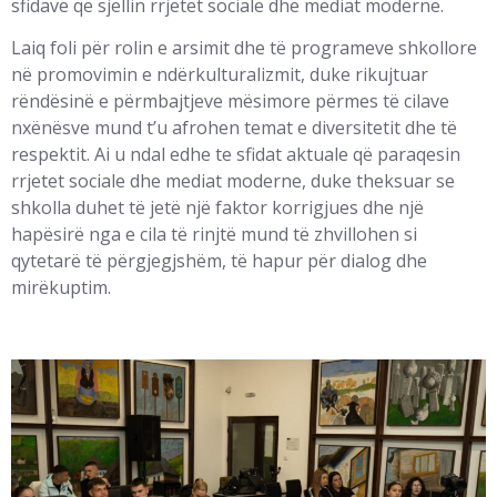
sfidave që sjellin rrjetet sociale dhe mediat moderne.
Laiq foli për rolin e arsimit dhe të programeve shkollore
në promovimin e ndërkulturalizmit, duke rikujtuar
rëndësinë e përmbajtjeve mësimore përmes të cilave
nxënësve mund t’u afrohen temat e diversitetit dhe të
respektit. Ai u ndal edhe te sfidat aktuale që paraqesin
rrjetet sociale dhe mediat moderne, duke theksuar se
shkolla duhet të jetë një faktor korrigjues dhe një
hapësirë nga e cila të rinjtë mund të zhvillohen si
qytetarë të përgjegjshëm, të hapur për dialog dhe
mirëkuptim.