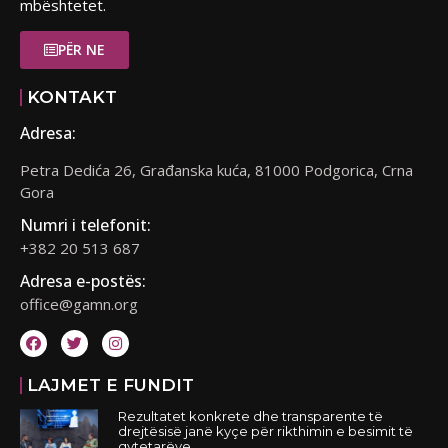
mbështetet.
PËR NE
KONTAKT
Adresa:
Petra Dedića 26, Građanska kuća, 81000 Podgorica, Crna
Gora
Numri i telefonit:
+382 20 513 687
Adresa e-postës:
office@gamn.org
LAJMET E FUNDIT
Rezultatet konkrete dhe transparente të
drejtësisë janë kyçe për rikthimin e besimit të
qytetarëve