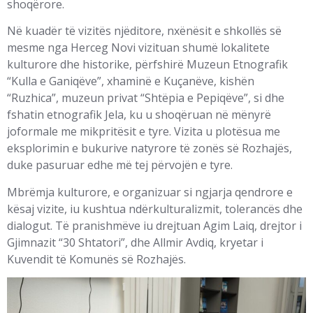
shoqërore.
Në kuadër të vizitës njëditore, nxënësit e shkollës së
mesme nga Herceg Novi vizituan shumë lokalitete
kulturore dhe historike, përfshirë Muzeun Etnografik
“Kulla e Ganiqëve”, xhaminë e Kuçanëve, kishën
“Ruzhica”, muzeun privat “Shtëpia e Pepiqëve”, si dhe
fshatin etnografik Jela, ku u shoqëruan në mënyrë
joformale me mikpritësit e tyre. Vizita u plotësua me
eksplorimin e bukurive natyrore të zonës së Rozhajës,
duke pasuruar edhe më tej përvojën e tyre.
Mbrëmja kulturore, e organizuar si ngjarja qendrore e
kësaj vizite, iu kushtua ndërkulturalizmit, tolerancës dhe
dialogut. Të pranishmëve iu drejtuan Agim Laiq, drejtor i
Gjimnazit “30 Shtatori”, dhe Allmir Avdiq, kryetar i
Kuvendit të Komunës së Rozhajës.