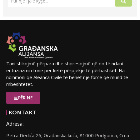
Tani shikojmë përpara dhe shpresojmë që do të ndani
entuziazmin tonë për këtë përpjekje të përbashkët. Na
ndihmoni që Aleanca Civile të bëhet një forcë që mund të
mbështetet.
PËR NE
KONTAKT
Adresa:
Petra Dedića 26, Građanska kuća, 81000 Podgorica, Crna