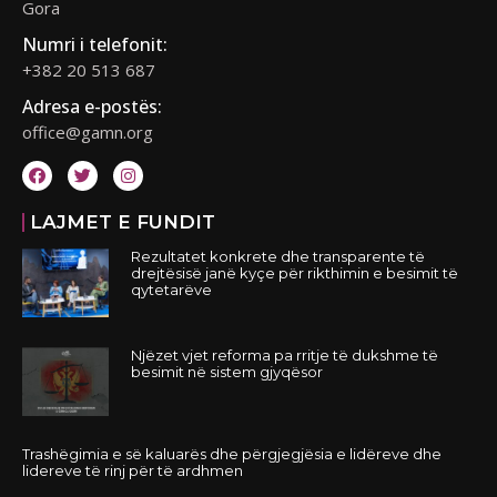
Gora
Numri i telefonit:
+382 20 513 687
Adresa e-postës:
office@gamn.org
LAJMET E FUNDIT
Rezultatet konkrete dhe transparente të
drejtësisë janë kyçe për rikthimin e besimit të
qytetarëve
Njëzet vjet reforma pa rritje të dukshme të
besimit në sistem gjyqësor
Trashëgimia e së kaluarës dhe përgjegjësia e lidëreve dhe
lidereve të rinj për të ardhmen