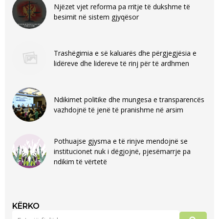
Njëzet vjet reforma pa rritje të dukshme të
besimit në sistem gjyqësor
Trashëgimia e së kaluarës dhe përgjegjësia e
lidëreve dhe lidereve të rinj për të ardhmen
Ndikimet politike dhe mungesa e transparencës
vazhdojnë të jenë të pranishme në arsim
Pothuajse gjysma e të rinjve mendojnë se
institucionet nuk i dëgjojnë, pjesëmarrje pa
ndikim të vërtetë
KËRKO