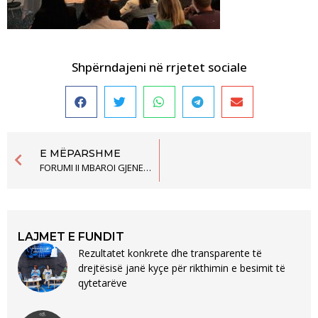
Shpërndajeni në rrjetet sociale
E MËPARSHME
FORUMI II MBAROI GJENERAT E XXI TE SHKOLLES SE STUDIMEVE POLITIKE
LAJMET E FUNDIT
Rezultatet konkrete dhe transparente të
drejtësisë janë kyçe për rikthimin e besimit të
qytetarëve