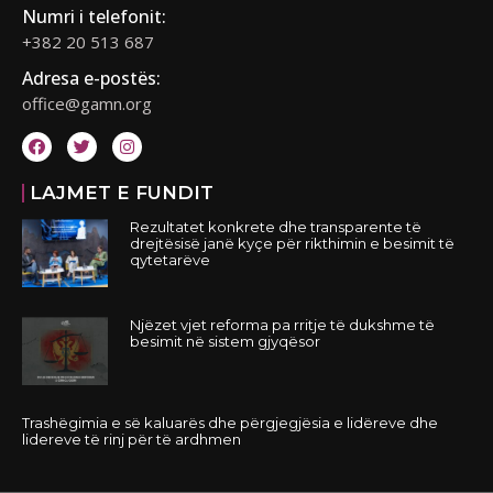
Numri i telefonit:
+382 20 513 687
Adresa e-postës:
office@gamn.org
LAJMET E FUNDIT
Rezultatet konkrete dhe transparente të
drejtësisë janë kyçe për rikthimin e besimit të
qytetarëve
Njëzet vjet reforma pa rritje të dukshme të
besimit në sistem gjyqësor
Trashëgimia e së kaluarës dhe përgjegjësia e lidëreve dhe
lidereve të rinj për të ardhmen