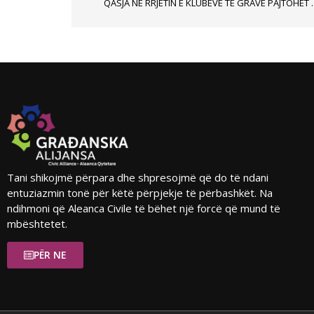
QASJA NË RRJETIN E KLUBËVE TË G
Tani shikojmë përpara dhe shpresojmë që do të ndani
entuziazmin tonë për këtë përpjekje të përbashkët. Na
ndihmoni që Aleanca Civile të bëhet një forcë që mund të
mbështetet.
PËR NE