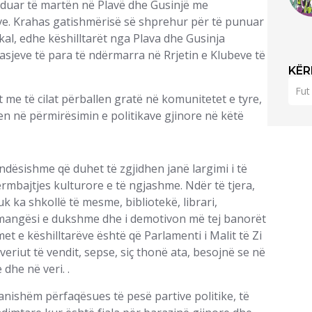
zhduar të martën në Plavë dhe Gusinjë me
ve. Krahas gatishmërisë së shprehur për të punuar
kal, edhe këshilltarët nga Plava dhe Gusinja
sjeve të para të ndërmarra në Rrjetin e Klubeve të
KËR
me të cilat përballen gratë në komunitetet e tyre,
en në përmirësimin e politikave gjinore në këtë
ëndësishme që duhet të zgjidhen janë largimi i të
mbajtjes kulturore e të ngjashme. Ndër të tjera,
 ka shkollë të mesme, bibliotekë, librari,
ë mangësi e dukshme dhe i demotivon më tej banorët
et e këshilltarëve është që Parlamenti i Malit të Zi
 veriut të vendit, sepse, siç thonë ata, besojnë se në
dhe në veri. .
ranishëm përfaqësues të pesë partive politike, të