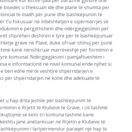
endimtare kur është fjala për barazinë gjinore dhe
atë bisedës u theksuan ide dhe plane të shumta për
otencial të madh për punë dhe bashkëpunim të
ër t’u fokusuar në mbështetjen e sipërmarrjes së
 edukimin e përgjithshëm dhe ndërgjegjësimin për
tarët shprehën dëshirën e tyre për të bashkëpunuar
htetje grave në Plavë, duke ofruar stimuj për punë
tashmë kanë nënshkruar marrëveshje për formimin e
e tyre komunal. Ndërgjegjësimi i pamjaftueshëm i
a e informacionit në nivel komunal ende njihet si
e e bën edhe më të vështirë shpërndarjen e
ioz për shpërndarjen në kohë dhe adekuate të
et u hap drita jeshile për bashkëpunim të
ormimin e Rrjetit të Klubeve të Grave, i cili tashmë
u rikujtojmë se këto tri komuna tashmë kanë
ështu janë anëtarësuar në Rrjetin e Klubeve të
 Bashkëpunimi i lartpërmendur paraqet një hap të