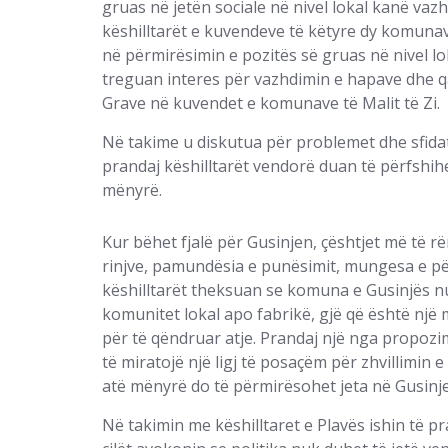
gruas në jetën sociale në nivel lokal kanë va
këshilltarët e kuvendeve të këtyre dy komuna
në përmirësimin e pozitës së gruas në nivel lo
treguan interes për vazhdimin e hapave dhe qa
Grave në kuvendet e komunave të Malit të Zi.
Në takime u diskutua për problemet dhe sfidat 
prandaj këshilltarët vendorë duan të përfshih
mënyrë.
Kur bëhet fjalë për Gusinjen, çështjet më të r
rinjve, pamundësia e punësimit, mungesa e për
këshilltarët theksuan se komuna e Gusinjës nuk
komunitet lokal apo fabrikë, gjë që është nj
për të qëndruar atje. Prandaj një nga propozim
të miratojë një ligj të posaçëm për zhvillimin e
atë mënyrë do të përmirësohet jeta në Gusinje 
Në takimin me këshilltaret e Plavës ishin të p