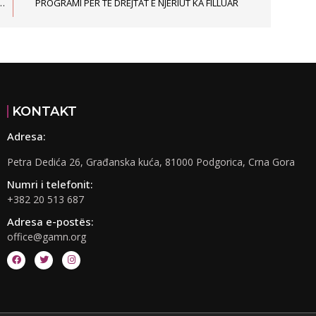
RAVE PAJTOHET ME KLUBIN ADMINISTRATIV TË GRAVE NË ROJAJE
PROGRAMI PËR TË DREJTAT E NJERIUT KA FILLUAR
KONTAKT
Adresa:
Petra Dedića 26, Građanska kuća, 81000 Podgorica, Crna Gora
Numri i telefonit:
+382 20 513 687
Adresa e-postës:
office@gamn.org