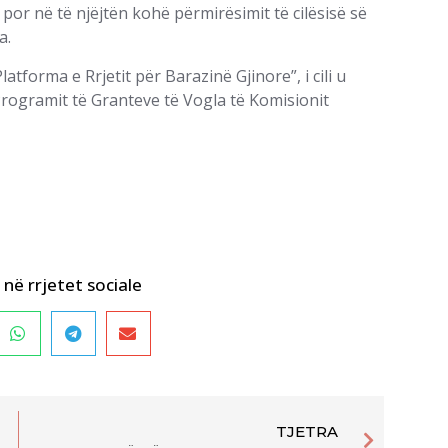
 por në të njëjtën kohë përmirësimit të cilësisë së
a.
atforma e Rrjetit për Barazinë Gjinore”, i cili u
gramit të Granteve të Vogla të Komisionit
në rrjetet sociale
TJETRA