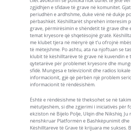
cilët avokonin se politika nuk duhet të jetë v
zgjidhjen e sfidave të grave në komunitet. Gj
periudhën e ardhshme, duke vënë në dukje p
përbashkët. Këshilltarët shprehën interesim p
grave, përmirësimin e shëndetit të grave dhe
temat kryesore që shqetësojnë gratë. Këshill
me klubet tjera në mënyrë që t’u ofrojnë mbës
të mëtejshme. Po ashtu, ata na njoftuan se 
klubit të këshilltarëve të grave në kuvendin 
qytetarëve për problemet kryesore dhe munges
sfidë. Mungesa e televizionit dhe radios lokal
informacionit, gjë që përbën një problem ser
informacionit të rëndësishëm.
Është e rëndësishme të theksohet se në takim
mëtutjeshëm, si dhe zgjerimi i iniciativës për f
ekziston në Bijelo Polje, Ulqin dhe Nikshiq. J
nënshkruar Platformën e Bashkëpunimit dhe k
Këshilltareve të Grave të krijuara me sukses.