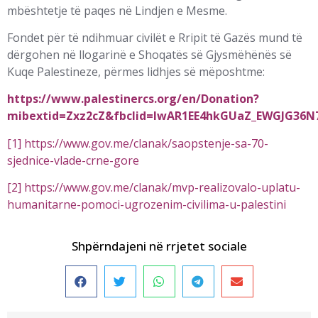
mbështetje të paqes në Lindjen e Mesme.
Fondet për të ndihmuar civilët e Rripit të Gazës mund të
dërgohen në llogarinë e Shoqatës së Gjysmëhënës së
Kuqe Palestineze, përmes lidhjes së mëposhtme:
https://www.palestinercs.org/en/Donation?
mibextid=Zxz2cZ&fbclid=IwAR1EE4hkGUaZ_EWGJG36N7G
[1]
https://www.gov.me/clanak/saopstenje-sa-70-
sjednice-vlade-crne-gore
[2]
https://www.gov.me/clanak/mvp-realizovalo-uplatu-
humanitarne-pomoci-ugrozenim-civilima-u-palestini
Shpërndajeni në rrjetet sociale