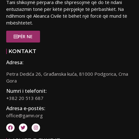
Tani shikojmë përpara dhe shpresojmë që do të ndani
entuziazmin tonë për këtë përpjekje të përbashkët. Na
ndihmoni që Aleanca Civile të bëhet një forcë që mund të
mbështetet.
PËR NE
KONTAKT
Adresa:
Petra Dedića 26, Građanska kuća, 81000 Podgorica, Crna
Gora
Numri i telefonit:
+382 20 513 687
Adresa e-postës:
office@gamn.org