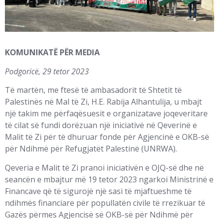
KOMUNIKATË PËR MEDIA
Podgoricë, 29 tetor 2023
Të martën, me ftesë të ambasadorit të Shtetit të
Palestinës në Mal të Zi, H.E. Rabija Alhantulija, u mbajt
një takim me përfaqësuesit e organizatave joqeveritare
të cilat së fundi dorëzuan një iniciativë në Qeverinë e
Malit të Zi për të dhuruar fonde për Agjencinë e OKB-së
për Ndihmë për Refugjatët Palestinë (UNRWA).
Qeveria e Malit të Zi pranoi iniciativën e OJQ-së dhe në
seancën e mbajtur më 19 tetor 2023 ngarkoi Ministrinë e
Financave që të sigurojë një sasi të mjaftueshme të
ndihmës financiare për popullatën civile të rrezikuar të
Gazës përmes Agjencisë së OKB-së për Ndihmë për