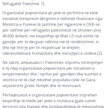
Refugjatët Palestinë. 1].
Organizatat joqeveritare që janë të përfshira në këtë
iniciativë mirëpresin dërgimin e ndihmës financiare nga
Ministria e Punëve të Jashtme për Agjencinë e OKB-së
për ndihmë për refugjatët palestinezë në shumën prej
40.000 dollarë, me keqardhje që Mali i Zi nuk është në
gjendje. për të dërguar ndihma më të rëndësishme, si
dhe një thirrje për të respektuar të drejtën
ndërkombëtare humanitare dhe mbrojtjen e civilëve.[2]
Në takim, ambasadori i Palestinës shprehu mirënjohjen
e tij ndaj organizatave joqeveritare për iniciativën e
lartpërmendur dhe i njoftoi për gjendjen dhe kushtet e
vështira në të cilat ndodhet popullata civile në Gaza,
veçanërisht gratë, fëmijët dhe të moshuarit.
Përfaqësuesit e organizatave joqeveritare shprehën
keqardhje të thellë për jetët e humbura gjatë sulmit
terrorist nga Hamasi dhe bombardimeve të mëvonshme