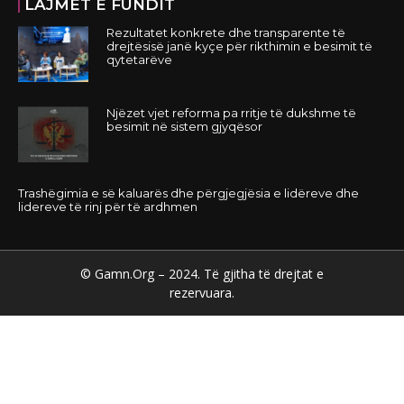
LAJMET E FUNDIT
Rezultatet konkrete dhe transparente të
drejtësisë janë kyçe për rikthimin e besimit të
qytetarëve
Njëzet vjet reforma pa rritje të dukshme të
besimit në sistem gjyqësor
Trashëgimia e së kaluarës dhe përgjegjësia e lidëreve dhe
lidereve të rinj për të ardhmen
© Gamn.Org – 2024. Të gjitha të drejtat e
rezervuara.