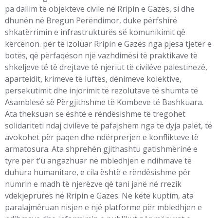
pa dallim të objekteve civile në Rripin e Gazës, si dhe
dhunën në Bregun Perëndimor, duke përfshirë
shkatërrimin e infrastrukturës së komunikimit që
kërcënon. për të izoluar Rripin e Gazës nga pjesa tjetër e
botës, që përfaqëson një vazhdimësi të praktikave të
shkeljeve të të drejtave të njeriut të civilëve palestinezë,
aparteidit, krimeve të luftës, dënimeve kolektive,
persekutimit dhe injorimit të rezolutave të shumta të
Asamblesë së Përgjithshme të Kombeve të Bashkuara.
Ata theksuan se është e rëndësishme të tregohet
solidariteti ndaj civilëve të pafajshëm nga të dyja palët, të
avokohet për paqen dhe ndërprerjen e konflikteve të
armatosura. Ata shprehën gjithashtu gatishmërinë e
tyre për t’u angazhuar në mbledhjen e ndihmave të
duhura humanitare, e cila është e rëndësishme për
numrin e madh të njerëzve që tani janë në rrezik
vdekjeprurës në Rripin e Gazës. Në këtë kuptim, ata
paralajmëruan nisjen e një platforme për mbledhjen e