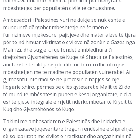
ndihmave dhe informimin e publikut për mënyrat e
mbështetjes për popullatën civile të cenueshme.
Ambasadori i Palestinës vuri në dukje se nuk është e
mundur të dërgohet mbështetje në formën e
furnizimeve mjekësore, pajisjeve dhe materialeve të tjera
për të ndihmuar viktimat e civilëve në zonën e Gazës nga
Mali i Zi, dhe sugjeroi që fondet e mbledhura t’i
drejtohen Gjysmëhënës së Kuqe. të Shtetit të Palestinës,
anëtarët e të cilit janë çdo ditë në terren dhe ofrojnë
mbështetjen më të madhe në popullatën vulnerabël. Ai
gjithashtu informoi se në procesin e hapjes së një
llogarie xhiro, përmes së cilës qytetarët e Malit të Zi do
të mund të mbështesin punën e kësaj organizate, e cila
është pjesë integrale e rrjetit ndërkombëtar të Kryqit të
Kuq dhe Gjysmëhënës së Kuqe.
Takimi me ambasadoren e Palestinës dhe iniciativa e
organizatave joqeveritare tregon rëndësinë e shprehjes
së solidaritetit me civilët e rrezikuar dhe angazhimin në