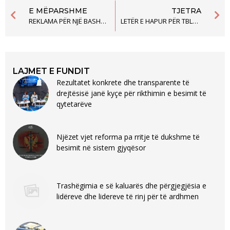
E MËPARSHME
TJETRA
REKLAMA PËR NJË BASHKËPUNIM TË PROGRAMIT
LETËR E HAPUR PËR TBLEDHJEN E 28-të TË KUVENDIT DHE QEVERISË TË 44-të të Malit të Zi
LAJMET E FUNDIT
Rezultatet konkrete dhe transparente të
drejtësisë janë kyçe për rikthimin e besimit të
qytetarëve
Njëzet vjet reforma pa rritje të dukshme të
besimit në sistem gjyqësor
Trashëgimia e së kaluarës dhe përgjegjësia e
lidëreve dhe lidereve të rinj për të ardhmen