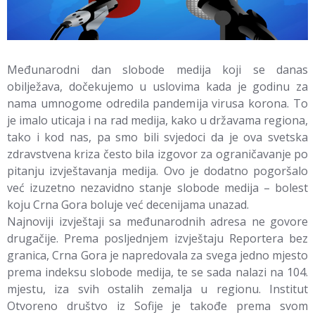
Međunarodni dan slobode medija koji se danas
obilježava, dočekujemo u uslovima kada je godinu za
nama umnogome odredila pandemija virusa korona. To
je imalo uticaja i na rad medija, kako u državama regiona,
tako i kod nas, pa smo bili svjedoci da je ova svetska
zdravstvena kriza često bila izgovor za ograničavanje po
pitanju izvještavanja medija. Ovo je dodatno pogoršalo
već izuzetno nezavidno stanje slobode medija – bolest
koju Crna Gora boluje već decenijama unazad.
Najnoviji izvještaji sa međunarodnih adresa ne govore
drugačije. Prema posljednjem izvještaju Reportera bez
granica, Crna Gora je napredovala za svega jedno mjesto
prema indeksu slobode medija, te se sada nalazi na 104.
mjestu, iza svih ostalih zemalja u regionu. Institut
Otvoreno društvo iz Sofije je takođe prema svom