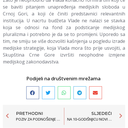
se baviti pitanjem unapređenja medijskih sloboda u
Crnoj Gori, a koji će činiti predstavnici relevantnih
institucija. U nacrtu budžeta Vlade ne nalazi se stavka
koja se odnosi na fond za podsticanje medijskog
pluralizma i potrebno je da se to promijeni. Uporedo sa
tim, ne smiju se više dozvoliti kašnjenja u pogledu izrade
medijske strategije, koja Vlada mora što prije usvojiti, a
Skupština Crne Gore izvršiti neophodne izmjene
medijskog zakonodavstva.
Podijeli na društvenim mrežama
PRETHODNI
SLJEDEĆI
POZIV ZA PODNOŠENJE PRIJEDLOGA PROJEKATA ZA DODJELU NACIONALNIH GRANTOVA KOJI SE ODNOSE NA SPREČAVANJE KRIJUMČARENJA MIGRANATA I/ILI ZAŠTITE KRIJUMČARENIH MIGRANATA
NA 10-GODIŠNJICU NOVI SAVJET GRAĐANSKE ALIJANSE