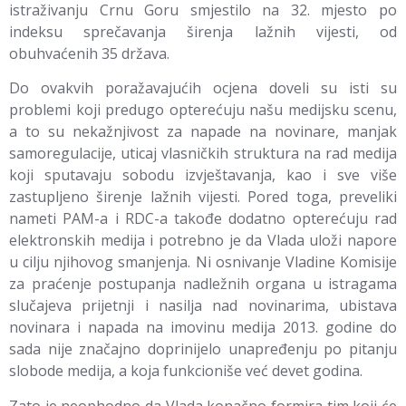
istraživanju Crnu Goru smjestilo na 32. mjesto po
indeksu sprečavanja širenja lažnih vijesti, od
obuhvaćenih 35 država.
Do ovakvih poražavajućih ocjena doveli su isti su
problemi koji predugo opterećuju našu medijsku scenu,
a to su nekažnjivost za napade na novinare, manjak
samoregulacije, uticaj vlasničkih struktura na rad medija
koji sputavaju sobodu izvještavanja, kao i sve više
zastupljeno širenje lažnih vijesti. Pored toga, preveliki
nameti PAM-a i RDC-a takođe dodatno opterećuju rad
elektronskih medija i potrebno je da Vlada uloži napore
u cilju njihovog smanjenja. Ni osnivanje Vladine Komisije
za praćenje postupanja nadležnih organa u istragama
slučajeva prijetnji i nasilja nad novinarima, ubistava
novinara i napada na imovinu medija 2013. godine do
sada nije značajno doprinijelo unapređenju po pitanju
slobode medija, a koja funkcioniše već devet godina.
Zato je neophodno da Vlada konačno formira tim koji će